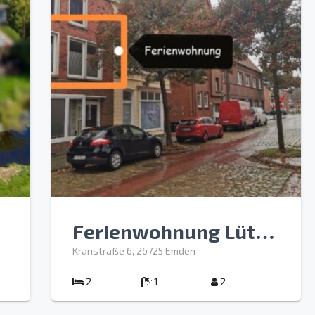
Ferienwohnung Lüttje Delftblick
Kranstraße 6, 26725 Emden
2
1
2