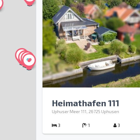
Heimathafen 111
Uphuser Meer 111, 26725 Uphusen
3
1
3