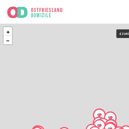
+
ZUR
−