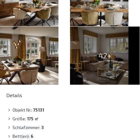
42+
Details
Objekt Nr.:
75131
Größe:
175
㎡
Schlafzimmer:
3
Bett(en):
6