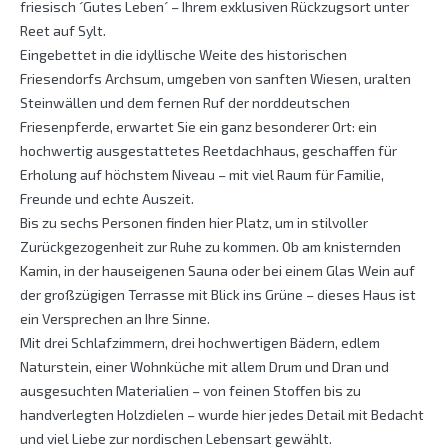
friesisch ´Gutes Leben´ – Ihrem exklusiven Rückzugsort unter
Reet auf Sylt.
Eingebettet in die idyllische Weite des historischen
Friesendorfs Archsum, umgeben von sanften Wiesen, uralten
Steinwällen und dem fernen Ruf der norddeutschen
Friesenpferde, erwartet Sie ein ganz besonderer Ort: ein
hochwertig ausgestattetes Reetdachhaus, geschaffen für
Erholung auf höchstem Niveau – mit viel Raum für Familie,
Freunde und echte Auszeit.
Bis zu sechs Personen finden hier Platz, um in stilvoller
Zurückgezogenheit zur Ruhe zu kommen. Ob am knisternden
Kamin, in der hauseigenen Sauna oder bei einem Glas Wein auf
der großzügigen Terrasse mit Blick ins Grüne – dieses Haus ist
ein Versprechen an Ihre Sinne.
Mit drei Schlafzimmern, drei hochwertigen Bädern, edlem
Naturstein, einer Wohnküche mit allem Drum und Dran und
ausgesuchten Materialien – von feinen Stoffen bis zu
handverlegten Holzdielen – wurde hier jedes Detail mit Bedacht
und viel Liebe zur nordischen Lebensart gewählt.