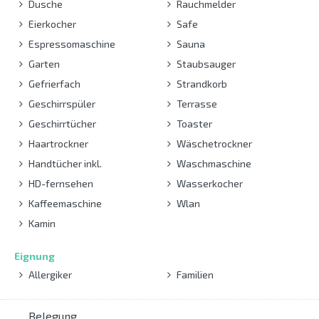
Dusche
Rauchmelder
Eierkocher
Safe
Espressomaschine
Sauna
Garten
Staubsauger
Gefrierfach
Strandkorb
Geschirrspüler
Terrasse
Geschirrtücher
Toaster
Haartrockner
Wäschetrockner
Handtücher inkl.
Waschmaschine
HD-fernsehen
Wasserkocher
Kaffeemaschine
Wlan
Kamin
Eignung
Allergiker
Familien
Belegung