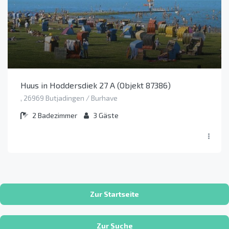
Huus in Hoddersdiek 27 A (Objekt 87386)
, 26969 Butjadingen / Burhave
2
Badezimmer
3
Gäste
Zur Startseite
Zur Suche