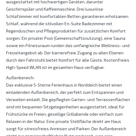
ausgestattet mit hochwertigen Geräten, darunter
Geschirrspüler und Kaffeemaschine. Drei luxuriöse
Schlafzimmer mit komfortablen Betten garantieren erholsamen
Schlaf, während die stilvollen En-Suite Badezimmer mit
Regenduschen und Pflegeprodukten für zusätzlichen Komfort
sorgen. Ein privater Pool (Gemeinschaftsnutzung), eine Sauna
sowie ein Fitnessraum runden das umfangreiche Wellness- und
Freizeitangebot ab. Der barrierefreie Zugang zu allen Ebenen
durch den Fahrstuhl bietet Komfort für alle Gäste. Kostenfreies
High-Speed WLAN ist im gesamten Haus verfügbar.
Außenbereich:
Das exklusive 5-Sterne Ferienhaus in Norddeich bietet einen
einladenden Außenbereich, der perfekt zum Entspannen und
Verweilen einlädt. Die gepflegten Garten- und Terrassenflächen
sind mit bequemen Sitzgelegenheiten ausgestattet, ideal für
Frühstücke im Freien, gesellige Grillabende oder einfach zum
Relaxen in der Natur. Eine private Stellfläche direkt am Haus
sorgt für stressfreies Anreisen und Parken. Der Außenbereich
steht zur gemeinschaftlichen Nutzung bereit, was eine