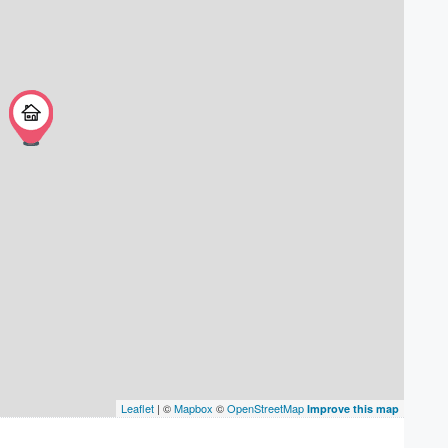
Leaflet
| ©
Mapbox
©
OpenStreetMap
Improve this map