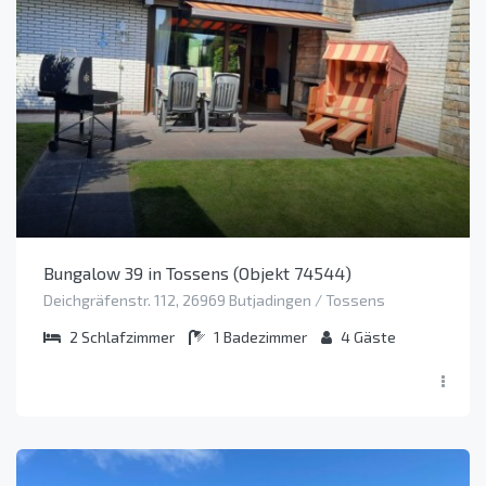
Bungalow 39 in Tossens (Objekt 74544)
Deichgräfenstr. 112, 26969 Butjadingen / Tossens
2
Schlafzimmer
1
Badezimmer
4
Gäste