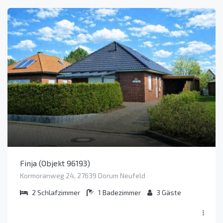
Finja (Objekt 96193)
Kormoranweg 24, 27639 Dorum Neufeld
2
Schlafzimmer
1
Badezimmer
3
Gäste