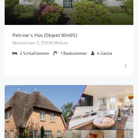
Petrine`s Hüs (Objekt 80495)
Westerham 3, 25938 Midlum
2
Schlafzimmer
1
Badezimmer
4
Gäste