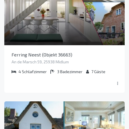
Ferring Neest (Objekt 36663)
An de Marsch 59, 25938 Midlum
4
Schlafzimmer
3
Badezimmer
7
Gäste