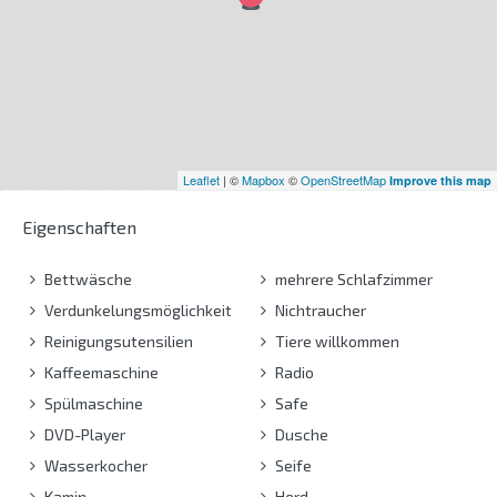
Leaflet
| ©
Mapbox
©
OpenStreetMap
Improve this map
Eigenschaften
Bettwäsche
mehrere Schlafzimmer
Verdunkelungsmöglichkeit
Nichtraucher
Reinigungsutensilien
Tiere willkommen
Kaffeemaschine
Radio
Spülmaschine
Safe
DVD-Player
Dusche
Wasserkocher
Seife
Kamin
Herd