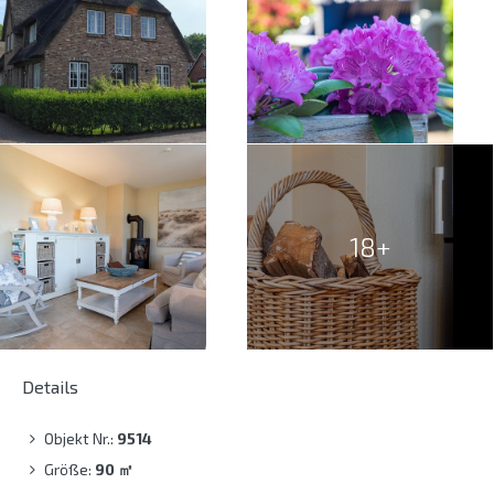
18+
Details
Objekt Nr.:
9514
Größe:
90
㎡