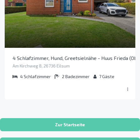
4 Schlafzimmer, Hund, Greetsielnähe - Huus Frieda (Obj
Am Kirchweg 8, 26736 Eilsum
4
Schlafzimmer
2
Badezimmer
7
Gäste
Zur Startseite