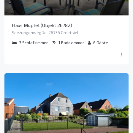
Haus Mupfel (Objekt 26782)
Seezungenweg 7d, 26736 Greetsiel
3
Schlafzimmer
1
Badezimmer
6
Gäste