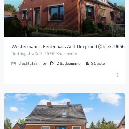
Westermann - Ferienhaus An´t Dörprand (Objekt 96562)
Dorfringstraße 8, 26736 Krummhörn
3
Schlafzimmer
2
Badezimmer
5
Gäste