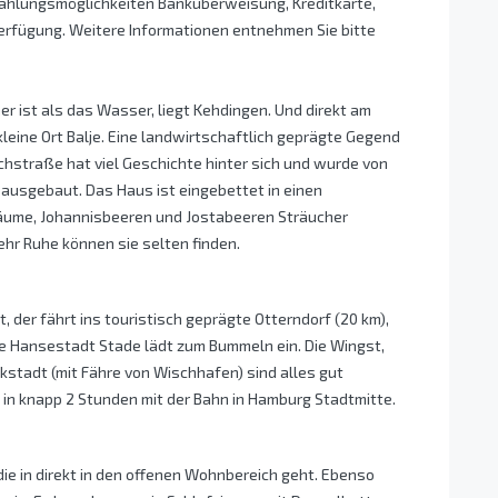
Zahlungsmöglichkeiten Banküberweisung, Kreditkarte,
rfügung. Weitere Informationen entnehmen Sie bitte
r ist als das Wasser, liegt Kehdingen. Und direkt am
leine Ort Balje. Eine landwirtschaftlich geprägte Gegend
ichstraße hat viel Geschichte hinter sich und wurde von
d ausgebaut. Das Haus ist eingebettet in einen
hbäume, Johannisbeeren und Jostabeeren Sträucher
r Ruhe können sie selten finden.
ht, der fährt ins touristisch geprägte Otterndorf (20 km),
ie Hansestadt Stade lädt zum Bummeln ein. Die Wingst,
stadt (mit Fähre von Wischhafen) sind alles gut
 in knapp 2 Stunden mit der Bahn in Hamburg Stadtmitte.
die in direkt in den offenen Wohnbereich geht. Ebenso