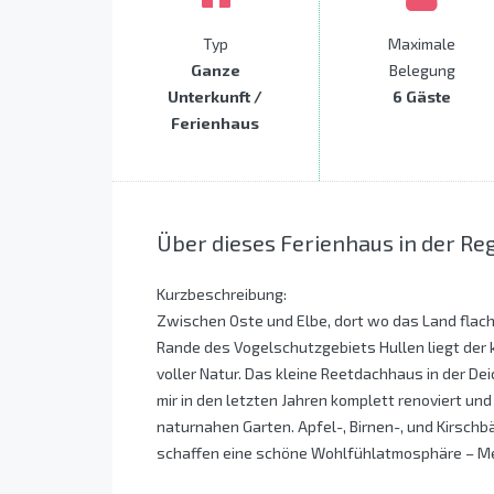
Typ
Maximale
Ganze
Belegung
Unterkunft /
6 Gäste
Ferienhaus
Über dieses Ferienhaus in der R
Kurzbeschreibung:
Zwischen Oste und Elbe, dort wo das Land flache
Rande des Vogelschutzgebiets Hullen liegt der k
voller Natur. Das kleine Reetdachhaus in der De
mir in den letzten Jahren komplett renoviert un
naturnahen Garten. Apfel-, Birnen-, und Kirsc
schaffen eine schöne Wohlfühlatmosphäre – Meh