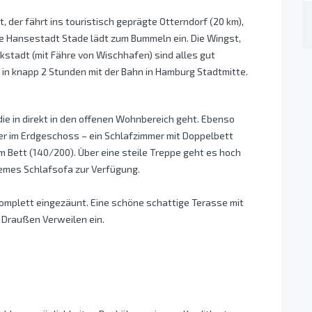
ht, der fährt ins touristisch geprägte Otterndorf (20 km),
ie Hansestadt Stade lädt zum Bummeln ein. Die Wingst,
stadt (mit Fähre von Wischhafen) sind alles gut
 in knapp 2 Stunden mit der Bahn in Hamburg Stadtmitte.
die in direkt in den offenen Wohnbereich geht. Ebenso
mmer im Erdgeschoss – ein Schlafzimmer mit Doppelbett
m Bett (140/200). Über eine steile Treppe geht es hoch
quemes Schlafsofa zur Verfügung.
omplett eingezäunt. Eine schöne schattige Terasse mit
 Draußen Verweilen ein.