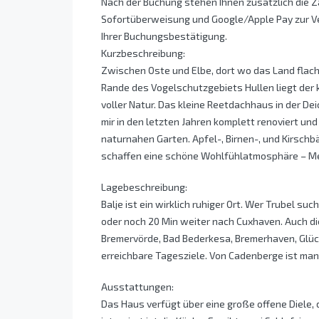
Nach der Buchung stehen Ihnen zusätzlich die 
Sofortüberweisung und Google/Apple Pay zur Ve
Ihrer Buchungsbestätigung.
Kurzbeschreibung:
Zwischen Oste und Elbe, dort wo das Land flache
Rande des Vogelschutzgebiets Hullen liegt der k
voller Natur. Das kleine Reetdachhaus in der De
mir in den letzten Jahren komplett renoviert un
naturnahen Garten. Apfel-, Birnen-, und Kirsc
schaffen eine schöne Wohlfühlatmosphäre – Meh
Lagebeschreibung:
Balje ist ein wirklich ruhiger Ort. Wer Trubel suc
oder noch 20 Min weiter nach Cuxhaven. Auch d
Bremervörde, Bad Bederkesa, Bremerhaven, Glück
erreichbare Tagesziele. Von Cadenberge ist man
Ausstattungen:
Das Haus verfügt über eine große offene Diele, 