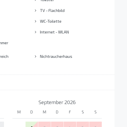
TV - Flachbild
WC-Toilette
Internet - WLAN
mmer
reich
Nichtraucherhaus
September
2026
M
D
M
D
F
S
S