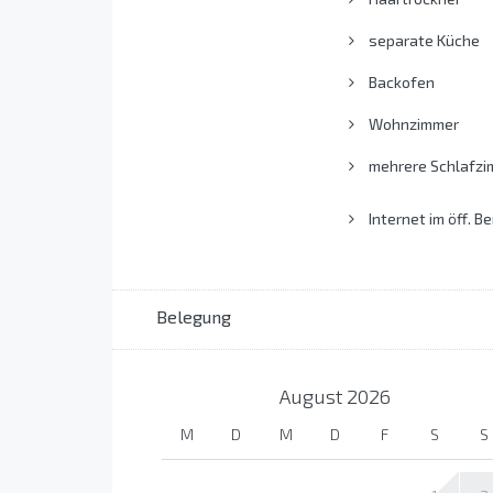
separate Küche
Backofen
Wohnzimmer
mehrere Schlafzi
Internet im öff. Be
Belegung
August
2026
M
D
M
D
F
S
S