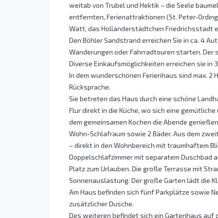
weitab von Trubel und Hektik – die Seele baume
entfernten, Ferienattraktionen (St. Peter-Ordin
Watt, das Holländerstädtchen Friedrichsstadt e
Den Böhler Sandstrand erreichen Sie in ca. 4 Au
Wanderungen oder Fahrradtouren starten. Der s
Diverse Einkaufsmöglichkeiten erreichen sie in 
In dem wunderschönen Ferienhaus sind max. 2 H
Rücksprache.
Sie betreten das Haus durch eine schöne Landha
Flur direkt in die Küche, wo sich eine gemütlich
dem gemeinsamen Kochen die Abende genießen. 
Wohn-Schlafraum sowie 2 Bäder. Aus dem zweit
– direkt in den Wohnbereich mit traumhaftem Bli
Doppelschlafzimmer mit separatem Duschbad an.
Platz zum Urlauben. Die große Terrasse mit Str
Sonnenauslastung. Der große Garten lädt die Kl
Am Haus befinden sich fünf Parkplätze sowie
zusätzlicher Dusche.
Des weiteren befindet sich ein Gartenhaus auf 