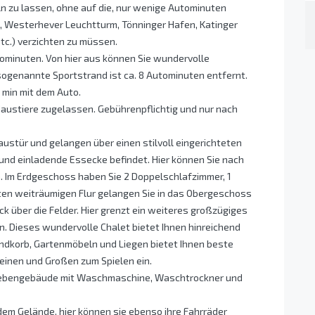
ln zu lassen, ohne auf die, nur wenige Autominuten
g, Westerhever Leuchtturm, Tönninger Hafen, Katinger
tc.) verzichten zu müssen.
tominuten. Von hier aus können Sie wundervolle
ogenannte Sportstrand ist ca. 8 Autominuten entfernt.
3 min mit dem Auto.
austiere zugelassen. Gebührenpflichtig und nur nach
ustür und gelangen über einen stilvoll eingerichteten
e und einladende Essecke befindet. Hier können Sie nach
Im Erdgeschoss haben Sie 2 Doppelschlafzimmer, 1
en weiträumigen Flur gelangen Sie in das Obergeschoss
ck über die Felder. Hier grenzt ein weiteres großzügiges
 Dieses wundervolle Chalet bietet Ihnen hinreichend
andkorb, Gartenmöbeln und Liegen bietet Ihnen beste
einen und Großen zum Spielen ein.
 Nebengebäude mit Waschmaschine, Waschtrockner und
dem Gelände, hier können sie ebenso ihre Fahrräder