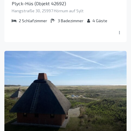
Plyck-Hüs (Objekt 42692)
Hangstraße 30, 25997 Hörnum auf Sylt
2
Schlafzimmer
3
Badezimmer
4
Gäste