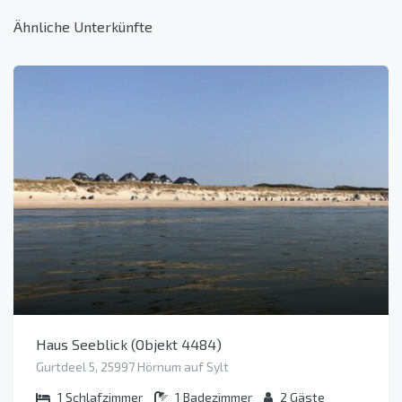
Ähnliche Unterkünfte
Haus Seeblick (Objekt 4484)
Gurtdeel 5, 25997 Hörnum auf Sylt
1
Schlafzimmer
1
Badezimmer
2
Gäste