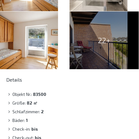
22+
Details
Objekt Nr.:
83500
Größe:
82
㎡
Schlafzimmer:
2
Bäder:
1
Check-in:
bis
Check-out:
bis