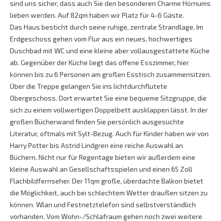
sind uns sicher, dass auch Sie den besonderen Charme Hörnums
lieben werden. Auf 82qm haben wir Platz für 4-6 Gäste.
Das Haus besticht durch seine ruhige, zentrale Strandlage. Im
Erdgeschoss gehen vom Flur aus ein neues, hochwertiges
Duschbad mit WC und eine kleine aber vollausgestattete Küche
ab. Gegenüber der Küche liegt das offene Esszimmer, hier
können bis zu 6 Personen am großen Esstisch zusammensitzen.
Über die Treppe gelangen Sie ins lichtdurchflutete
Obergeschoss. Dort erwartet Sie eine bequeme Sitzgruppe, die
sich zu einem vollwertigen Doppelbett ausklappen lässt. In der
großen Bücherwand finden Sie persönlich ausgesuchte
Literatur, oftmals mit Sylt-Bezug. Auch für Kinder haben wir von
Harry Potter bis Astrid Lindgren eine reiche Auswahl an
Büchern. Nicht nur für Regentage bieten wir außerdem eine
kleine Auswahl an Gesellschaftsspielen und einen 65 Zoll
Flachbildfernseher. Der 11qm große, überdachte Balkon bietet
die Möglichkeit, auch bei schlechtem Wetter draußen sitzen zu
können. Wlan und Festnetztelefon sind selbstverständlich
vorhanden. Vom Wohn-/Schlafraum gehen noch zwei weitere