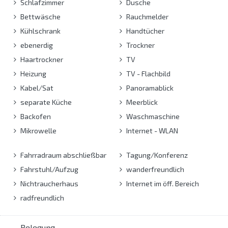
Schlafzimmer
Dusche
Bettwäsche
Rauchmelder
Kühlschrank
Handtücher
ebenerdig
Trockner
Haartrockner
TV
Heizung
TV - Flachbild
Kabel/Sat
Panoramablick
separate Küche
Meerblick
Backofen
Waschmaschine
Mikrowelle
Internet - WLAN
Fahrradraum abschließbar
Tagung/Konferenz
Fahrstuhl/Aufzug
wanderfreundlich
Nichtraucherhaus
Internet im öff. Bereich
radfreundlich
Belegung