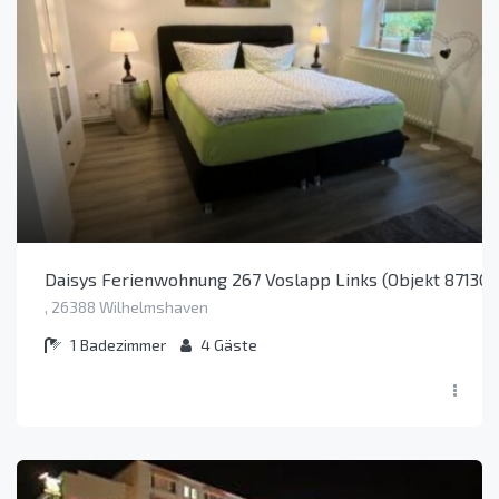
Daisys Ferienwohnung 267 Voslapp Links (Objekt 87130)
, 26388 Wilhelmshaven
1
Badezimmer
4
Gäste