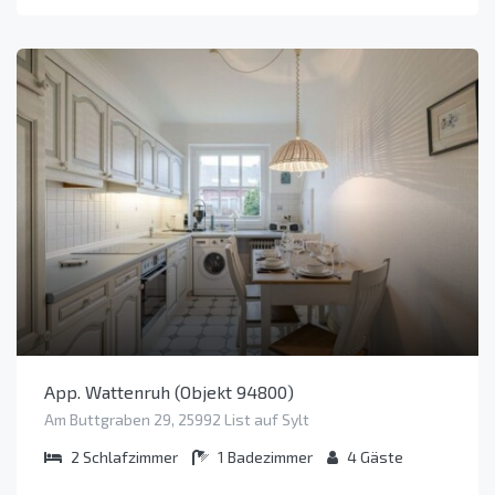
App. Wattenruh (Objekt 94800)
Am Buttgraben 29, 25992 List auf Sylt
2
Schlafzimmer
1
Badezimmer
4
Gäste