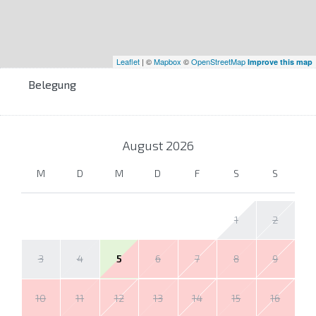
Leaflet
| ©
Mapbox
©
OpenStreetMap
Improve this map
Belegung
August
2026
M
D
M
D
F
S
S
1
2
3
4
5
6
7
8
9
10
11
12
13
14
15
16