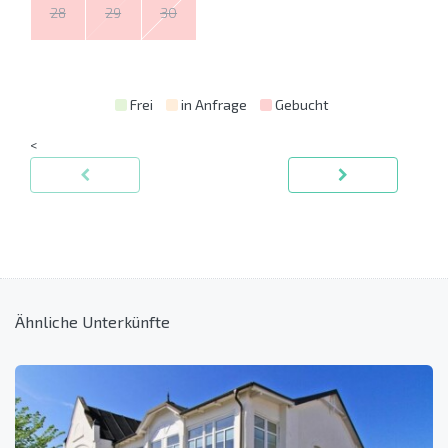
28
29
30
Frei
in Anfrage
Gebucht
<
Ähnliche Unterkünfte