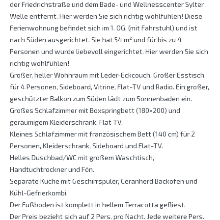
der Friedrichstraße und dem Bade- und Wellnesscenter Sylter
Welle entfernt. Hier werden Sie sich richtig wohlfühlen! Diese
Ferienwohnung befindet sich im 1. OG. (mit Fahrstuhl) und ist
nach Süden ausgerichtet. Sie hat 54 m² und für bis zu 4
Personen und wurde liebevoll eingerichtet. Hier werden Sie sich
richtig wohlfühlen!
Großer, heller Wohnraum mit Leder-Eckcouch. Großer Esstisch
für 4 Personen, Sideboard, Vitrine, Flat-TV und Radio. Ein großer,
geschützter Balkon zum Süden lädt zum Sonnenbaden ein.
Großes Schlafzimmer mit Boxspringbett (180×200) und
geräumigem Kleiderschrank. Flat TV.
Kleines Schlafzimmer mit französischem Bett (140 cm) für 2
Personen, Kleiderschrank, Sideboard und Flat-TV.
Helles Duschbad/WC mit großem Waschtisch,
Handtuchtrockner und Fön.
Separate Küche mit Geschirrspüler, Ceranherd Backofen und
Kühl-Gefrierkombi.
Der Fußboden ist komplett in hellem Terracotta gefliest.
Der Preis bezieht sich auf 2 Pers. pro Nacht. Jede weitere Pers.