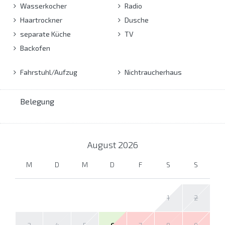
Wasserkocher
Radio
Haartrockner
Dusche
separate Küche
TV
Backofen
Fahrstuhl/Aufzug
Nichtraucherhaus
Belegung
August
2026
M
D
M
D
F
S
S
1
2