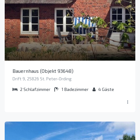
Bauernhaus (Objekt 93648)
Drift 9, 25826 St. Peter-Ording
2
Schlafzimmer
1
Badezimmer
4
Gäste