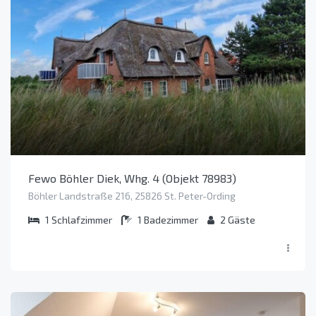
Fewo Böhler Diek, Whg. 4 (Objekt 78983)
Böhler Landstraße 216, 25826 St. Peter-Ording
1
Schlafzimmer
1
Badezimmer
2
Gäste