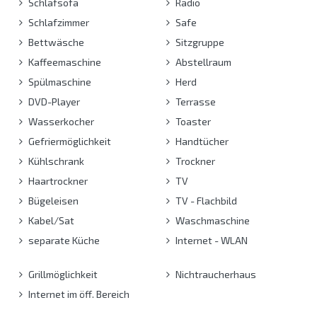
Schlafsofa
Radio
Schlafzimmer
Safe
Bettwäsche
Sitzgruppe
Kaffeemaschine
Abstellraum
Spülmaschine
Herd
DVD-Player
Terrasse
Wasserkocher
Toaster
Gefriermöglichkeit
Handtücher
Kühlschrank
Trockner
Haartrockner
TV
Bügeleisen
TV - Flachbild
Kabel/Sat
Waschmaschine
separate Küche
Internet - WLAN
Grillmöglichkeit
Nichtraucherhaus
Internet im öff. Bereich