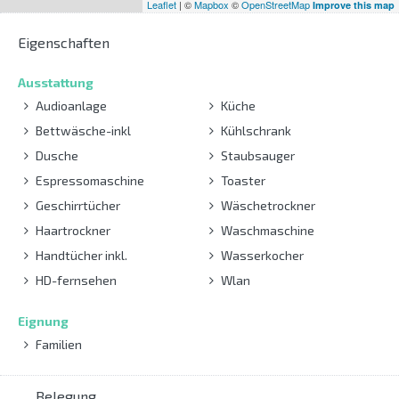
Leaflet
| ©
Mapbox
©
OpenStreetMap
Improve this map
Eigenschaften
Ausstattung
Audioanlage
Küche
Bettwäsche-inkl
Kühlschrank
Dusche
Staubsauger
Espressomaschine
Toaster
Geschirrtücher
Wäschetrockner
Haartrockner
Waschmaschine
Handtücher inkl.
Wasserkocher
HD-fernsehen
Wlan
Eignung
Familien
Belegung