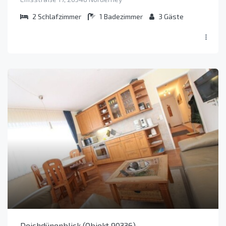
2
Schlafzimmer
1
Badezimmer
3
Gäste
Deichdünenblick (Objekt 90336)