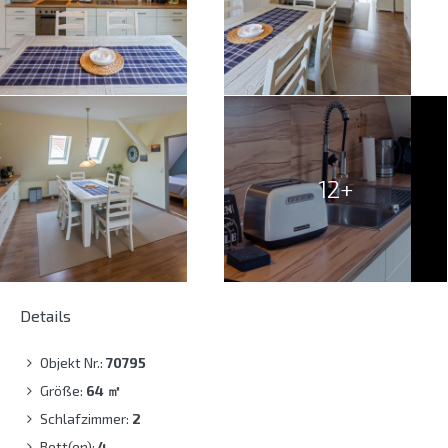
12+
Details
Objekt Nr.:
70795
Größe:
64
㎡
Schlafzimmer:
2
Bett(en):
4