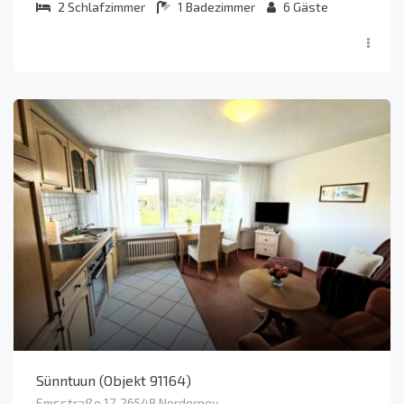
2
Schlafzimmer
1
Badezimmer
6
Gäste
Sünntuun (Objekt 91164)
Emsstraße 17, 26548 Norderney