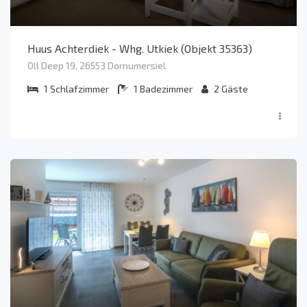
Huus Achterdiek - Whg. Utkiek (Objekt 35363)
Oll Deep 19, 26553 Dornumersiel
1
Schlafzimmer
1
Badezimmer
2
Gäste