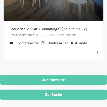
Steuerbord (mit Klimaanlage) (Objekt 25892)
Störtebekerstraße 152L, 26553 Dornumersiel
2
Schlafzimmer
1
Badezimmer
4
Gäste
Zur Startseite
Zur Suche