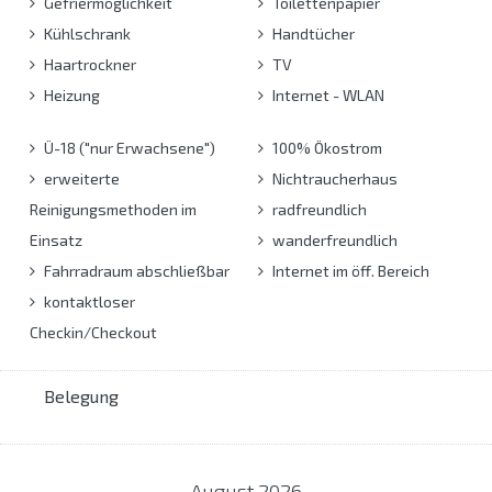
Gefriermöglichkeit
Toilettenpapier
Kühlschrank
Handtücher
Haartrockner
TV
Heizung
Internet - WLAN
Ü-18 ("nur Erwachsene")
100% Ökostrom
erweiterte
Nichtraucherhaus
Reinigungsmethoden im
radfreundlich
Einsatz
wanderfreundlich
Fahrradraum abschließbar
Internet im öff. Bereich
kontaktloser
Checkin/Checkout
Belegung
August
2026