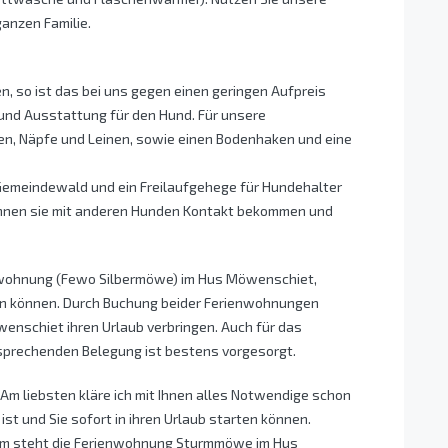
anzen Familie.
n, so ist das bei uns gegen einen geringen Aufpreis
und Ausstattung für den Hund. Für unsere
n, Näpfe und Leinen, sowie einen Bodenhaken und eine
r Gemeindewald und ein Freilaufgehege für Hundehalter
 können sie mit anderen Hunden Kontakt bekommen und
enwohnung (Fewo Silbermöwe) im Hus Möwenschiet,
en können. Durch Buchung beider Ferienwohnungen
nschiet ihren Urlaub verbringen. Auch für das
sprechenden Belegung ist bestens vorgesorgt.
 Am liebsten kläre ich mit Ihnen alles Notwendige schon
ist und Sie sofort in ihren Urlaub starten können.
sum steht die Ferienwohnung Sturmmöwe im Hus