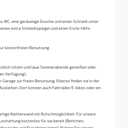
as WC, eine geräumige Dusche und einen Schrank unter
inen extra Schminkspiegel und einen Erste-Hilfe-
ur kostenfreien Benutzung.
ütlich sitzen und laue Sommerabende genießen oder
eien Verfügung).
r Garage zur freien Benutzung. Ebenso finden sie in der
usleihen. Dort können auch Fahrräder/E-bikes oder ein
gartige Kletterwand mit Rutschmöglichkeit. Für unsere
sstattung kostenlos für sie bereit (Bettchen,
ettwäsche und Flaschenwärmer). Nutzen Sie unsere