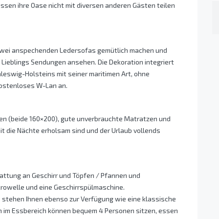
ssen ihre Oase nicht mit diversen anderen Gästen teilen
f zwei anspechenden Ledersofas gemütlich machen und
 Lieblings Sendungen ansehen. Die Dekoration integriert
eswig-Holsteins mit seiner maritimen Art, ohne
 kostenloses W-Lan an.
en (beide 160×200), gute unverbrauchte Matratzen und
t die Nächte erholsam sind und der Urlaub vollends
tattung an Geschirr und Töpfen / Pfannen und
rowelle und eine Geschirrspülmaschine.
stehen Ihnen ebenso zur Verfügung wie eine klassische
ch im Essbereich können bequem 4 Personen sitzen, essen