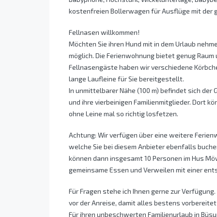
kostenfreien Bollerwagen für Ausflüge mit der g
Fellnasen willkommen!
Möchten Sie ihren Hund mit in dem Urlaub nehme
möglich. Die Ferienwohnung bietet genug Raum 
Fellnasengäste haben wir verschiedene Körbche
lange Laufleine für Sie bereitgestellt.
In unmittelbarer Nähe (100 m) befindet sich de
und ihre vierbeinigen Familienmitglieder. Dort
ohne Leine mal so richtig losfetzen.
Achtung: Wir verfügen über eine weitere Feri
welche Sie bei diesem Anbieter ebenfalls buch
können dann insgesamt 10 Personen im Hus Möwe
gemeinsame Essen und Verweilen mit einer ent
Für Fragen stehe ich Ihnen gerne zur Verfügung.
vor der Anreise, damit alles bestens vorbereitet 
Für ihren unbeschwerten Familienurlaub in Bü