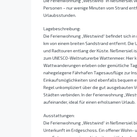
Die Ferienwohnung „Westwind“ in Neßmersiel ver
Personen – nur wenige Minuten vom Strand entfe
Urlaubsstunden.
Lagebeschreibung:
Die Ferienwohnung „Westwind“ befindet sich in r
km von einem breiten Sandstrand entfernt. Die
und Radtouren entlang der Küste. Neßmersiel i
zum UNESCO-Weltnaturerbe Wattenmeer. Hier k
Wattwanderungen erleben oder gemütliche Tage 
nahegelegene Fährhafen Tagesausflüge zur Inse
Einkaufsmöglichkeiten sind ebenfalls bequem err
Regel unkompliziert über die gut ausgebauten 
Städten verbinden. In der Ferienwohnung „West
aufeinander, ideal für einen erholsamen Urlaub.
Ausstattungen:
Die Ferienwohnung „Westwind“ in Neßmersiel bi
Unterkunft im Erdgeschoss. Ein offener Wohn- 