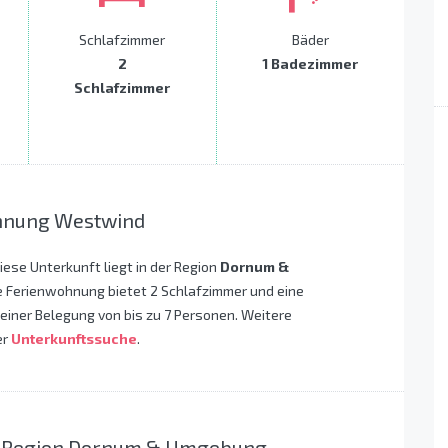
Schlafzimmer
Bäder
2
1 Badezimmer
Schlafzimmer
hnung Westwind
Diese Unterkunft liegt in der Region
Dornum &
e Ferienwohnung bietet 2 Schlafzimmer und eine
einer Belegung von bis zu 7 Personen. Weitere
er
Unterkunftssuche
.
er Region Dornum & Umgebung