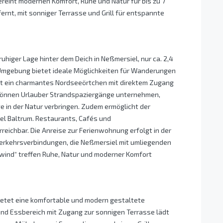
eint modernen Komfort, Ruhe und Natur für bis zu 7
rnt, mit sonniger Terrasse und Grill für entspannte
uhiger Lage hinter dem Deich in Neßmersiel, nur ca. 2,4
 Umgebung bietet ideale Möglichkeiten für Wanderungen
st ein charmantes Nordseeörtchen mit direktem Zugang
önnen Urlauber Strandspaziergänge unternehmen,
in der Natur verbringen. Zudem ermöglicht der
l Baltrum. Restaurants, Cafés und
eichbar. Die Anreise zur Ferienwohnung erfolgt in der
Verkehrsverbindungen, die Neßmersiel mit umliegenden
wind“ treffen Ruhe, Natur und moderner Komfort
etet eine komfortable und modern gestaltete
und Essbereich mit Zugang zur sonnigen Terrasse lädt