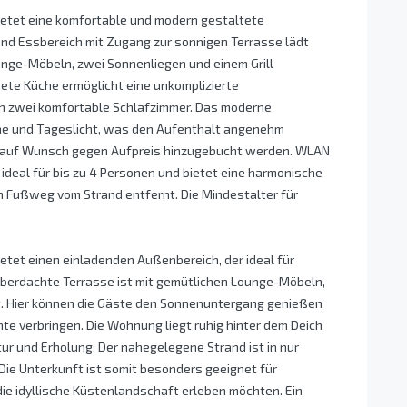
etet eine komfortable und modern gestaltete
und Essbereich mit Zugang zur sonnigen Terrasse lädt
unge-Möbeln, zwei Sonnenliegen und einem Grill
ete Küche ermöglicht eine unkomplizierte
n zwei komfortable Schlafzimmer. Das moderne
he und Tageslicht, was den Aufenthalt angenehm
 auf Wunsch gegen Aufpreis hinzugebucht werden. WLAN
 ideal für bis zu 4 Personen und bietet eine harmonische
n Fußweg vom Strand entfernt. Die Mindestalter für
tet einen einladenden Außenbereich, der ideal für
 überdachte Terrasse ist mit gemütlichen Lounge-Möbeln,
t. Hier können die Gäste den Sonnenuntergang genießen
e verbringen. Die Wohnung liegt ruhig hinter dem Deich
ur und Erholung. Der nahegelegene Strand ist in nur
 Die Unterkunft ist somit besonders geeignet für
 die idyllische Küstenlandschaft erleben möchten. Ein