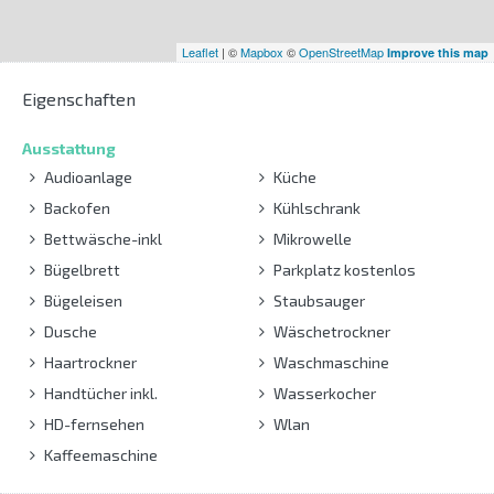
Leaflet
| ©
Mapbox
©
OpenStreetMap
Improve this map
Eigenschaften
Ausstattung
Audioanlage
Küche
Backofen
Kühlschrank
Bettwäsche-inkl
Mikrowelle
Bügelbrett
Parkplatz kostenlos
Bügeleisen
Staubsauger
Dusche
Wäschetrockner
Haartrockner
Waschmaschine
Handtücher inkl.
Wasserkocher
HD-fernsehen
Wlan
Kaffeemaschine