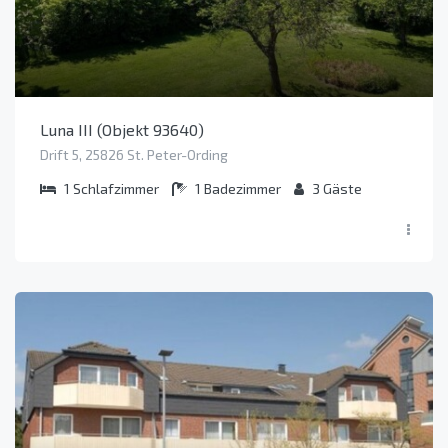
Luna III (Objekt 93640)
Drift 5, 25826 St. Peter-Ording
1
Schlafzimmer
1
Badezimmer
3
Gäste