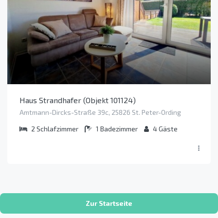
Haus Strandhafer (Objekt 101124)
Amtmann-Dircks-Straße 39c, 25826 St. Peter-Ording
2
Schlafzimmer
1
Badezimmer
4
Gäste
Zur Startseite