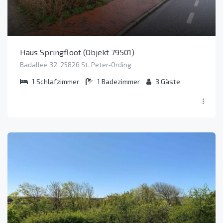
Haus Springfloot (Objekt 79501)
Badallee 32, 25826 St. Peter-Ording
1
Schlafzimmer
1
Badezimmer
3
Gäste