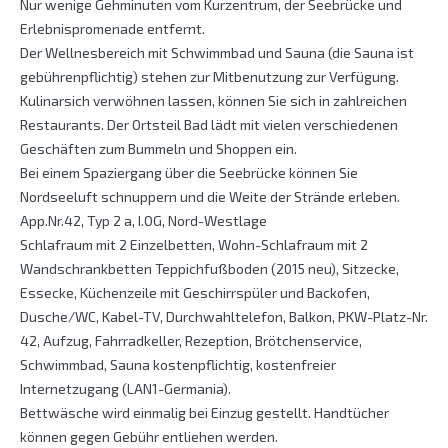
Nur wenige Gehminuten vom Kurzentrum, der Seebrücke und
Erlebnispromenade entfernt.
Der Wellnesbereich mit Schwimmbad und Sauna (die Sauna ist
gebührenpflichtig) stehen zur Mitbenutzung zur Verfügung.
Kulinarsich verwöhnen lassen, können Sie sich in zahlreichen
Restaurants. Der Ortsteil Bad lädt mit vielen verschiedenen
Geschäften zum Bummeln und Shoppen ein.
Bei einem Spaziergang über die Seebrücke können Sie
Nordseeluft schnuppern und die Weite der Strände erleben.
App.Nr.42, Typ 2 a, I.OG, Nord-Westlage
Schlafraum mit 2 Einzelbetten, Wohn-Schlafraum mit 2
Wandschrankbetten Teppichfußboden (2015 neu), Sitzecke,
Essecke, Küchenzeile mit Geschirrspüler und Backofen,
Dusche/WC, Kabel-TV, Durchwahltelefon, Balkon, PKW-Platz-Nr.
42, Aufzug, Fahrradkeller, Rezeption, Brötchenservice,
Schwimmbad, Sauna kostenpflichtig, kostenfreier
Internetzugang (LAN1-Germania).
Bettwäsche wird einmalig bei Einzug gestellt. Handtücher
können gegen Gebühr entliehen werden.