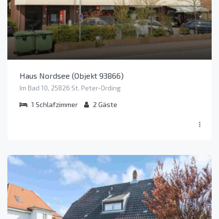
Haus Nordsee (Objekt 93866)
Im Bad 10, 25826 St. Peter-Ording
1
Schlafzimmer
2
Gäste