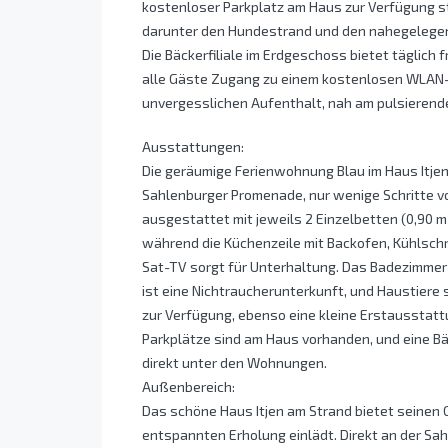
kostenloser Parkplatz am Haus zur Verfügung s
darunter den Hundestrand und den nahegelegene
Die Bäckerfiliale im Erdgeschoss bietet täglich
alle Gäste Zugang zu einem kostenlosen WLAN-H
unvergesslichen Aufenthalt, nah am pulsierende
Ausstattungen:
Die geräumige Ferienwohnung Blau im Haus Itjen
Sahlenburger Promenade, nur wenige Schritte vo
ausgestattet mit jeweils 2 Einzelbetten (0,90 m
während die Küchenzeile mit Backofen, Kühlschr
Sat-TV sorgt für Unterhaltung. Das Badezimmer
ist eine Nichtraucherunterkunft, und Haustier
zur Verfügung, ebenso eine kleine Erstausstatt
Parkplätze sind am Haus vorhanden, und eine Bä
direkt unter den Wohnungen.
Außenbereich:
Das schöne Haus Itjen am Strand bietet seinen 
entspannten Erholung einlädt. Direkt an der S