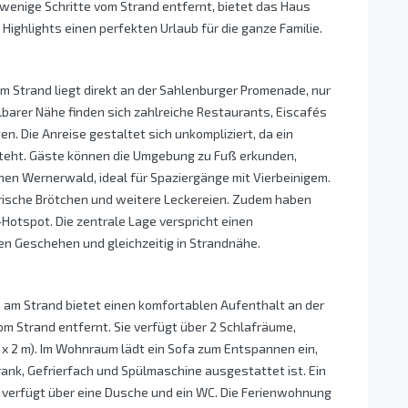
r wenige Schritte vom Strand entfernt, bietet das Haus
Highlights einen perfekten Urlaub für die ganze Familie.
m Strand liegt direkt an der Sahlenburger Promenade, nur
lbarer Nähe finden sich zahlreiche Restaurants, Eiscafés
gen. Die Anreise gestaltet sich unkompliziert, da ein
teht. Gäste können die Umgebung zu Fuß erkunden,
n Wernerwald, ideal für Spaziergänge mit Vierbeinigem.
 frische Brötchen und weitere Leckereien. Zudem haben
otspot. Die zentrale Lage verspricht einen
n Geschehen und gleichzeitig in Strandnähe.
 am Strand bietet einen komfortablen Aufenthalt an der
m Strand entfernt. Sie verfügt über 2 Schlafräume,
 x 2 m). Im Wohnraum lädt ein Sofa zum Entspannen ein,
ank, Gefrierfach und Spülmaschine ausgestattet ist. Ein
 verfügt über eine Dusche und ein WC. Die Ferienwohnung