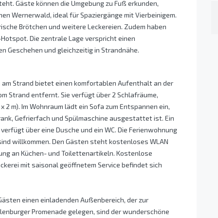
teht. Gäste können die Umgebung zu Fuß erkunden,
n Wernerwald, ideal für Spaziergänge mit Vierbeinigem.
 frische Brötchen und weitere Leckereien. Zudem haben
otspot. Die zentrale Lage verspricht einen
n Geschehen und gleichzeitig in Strandnähe.
 am Strand bietet einen komfortablen Aufenthalt an der
m Strand entfernt. Sie verfügt über 2 Schlafräume,
 x 2 m). Im Wohnraum lädt ein Sofa zum Entspannen ein,
ank, Gefrierfach und Spülmaschine ausgestattet ist. Ein
 verfügt über eine Dusche und ein WC. Die Ferienwohnung
e sind willkommen. Den Gästen steht kostenloses WLAN
ung an Küchen- und Toilettenartikeln. Kostenlose
ckerei mit saisonal geöffnetem Service befindet sich
Gästen einen einladenden Außenbereich, der zur
ahlenburger Promenade gelegen, sind der wunderschöne