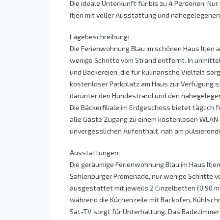
Die ideale Unterkunft für bis zu 4 Personen: Nu
Itjen mit voller Ausstattung und nahegelegenen 
Lagebeschreibung:
Die Ferienwohnung Blau im schönen Haus Itjen a
wenige Schritte vom Strand entfernt. In unmitte
und Bäckereien, die für kulinarische Vielfalt sor
kostenloser Parkplatz am Haus zur Verfügung s
darunter den Hundestrand und den nahegelegene
Die Bäckerfiliale im Erdgeschoss bietet täglich
alle Gäste Zugang zu einem kostenlosen WLAN-H
unvergesslichen Aufenthalt, nah am pulsierende
Ausstattungen:
Die geräumige Ferienwohnung Blau im Haus Itjen
Sahlenburger Promenade, nur wenige Schritte vo
ausgestattet mit jeweils 2 Einzelbetten (0,90 m
während die Küchenzeile mit Backofen, Kühlschr
Sat-TV sorgt für Unterhaltung. Das Badezimmer