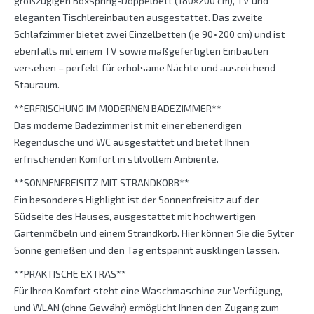
großzügigen Boxspring-Doppelbett (180×200 cm), TV und
eleganten Tischlereinbauten ausgestattet. Das zweite
Schlafzimmer bietet zwei Einzelbetten (je 90×200 cm) und ist
ebenfalls mit einem TV sowie maßgefertigten Einbauten
versehen – perfekt für erholsame Nächte und ausreichend
Stauraum.
**ERFRISCHUNG IM MODERNEN BADEZIMMER**
Das moderne Badezimmer ist mit einer ebenerdigen
Regendusche und WC ausgestattet und bietet Ihnen
erfrischenden Komfort in stilvollem Ambiente.
**SONNENFREISITZ MIT STRANDKORB**
Ein besonderes Highlight ist der Sonnenfreisitz auf der
Südseite des Hauses, ausgestattet mit hochwertigen
Gartenmöbeln und einem Strandkorb. Hier können Sie die Sylter
Sonne genießen und den Tag entspannt ausklingen lassen.
**PRAKTISCHE EXTRAS**
Für Ihren Komfort steht eine Waschmaschine zur Verfügung,
und WLAN (ohne Gewähr) ermöglicht Ihnen den Zugang zum