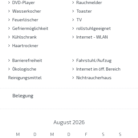
DVD-Player
Rauchmelder
Wasserkocher
Toaster
Feuerlöscher
TV
Gefriermöglichkeit
rollstuhlgeeignet
Kühlschrank
Internet - WLAN
Haartrockner
Barrierefreiheit
Fahrstuhl/Aufzug
Ökologische
Internet im öff. Bereich
Reinigungsmittel
Nichtraucherhaus
Belegung
August
2026
M
D
M
D
F
S
S