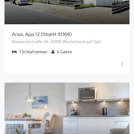
Arius, App 12 (Objekt 91309)
Bismarckstraße 36, 25980 Westerland auf Sylt
1
Schlafzimmer
4
Gäste