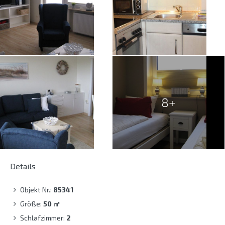
8+
Details
Objekt Nr.:
85341
Größe:
50
㎡
Schlafzimmer:
2