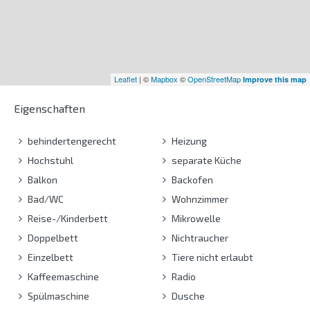
Leaflet
| ©
Mapbox
©
OpenStreetMap
Improve this map
Eigenschaften
behindertengerecht
Heizung
Hochstuhl
separate Küche
Balkon
Backofen
Bad/WC
Wohnzimmer
Reise-/Kinderbett
Mikrowelle
Doppelbett
Nichtraucher
Einzelbett
Tiere nicht erlaubt
Kaffeemaschine
Radio
Spülmaschine
Dusche