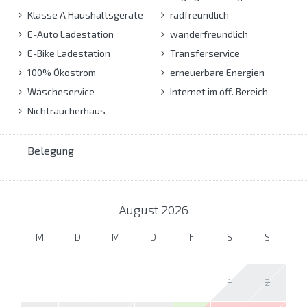
Klasse A Haushaltsgeräte
radfreundlich
E-Auto Ladestation
wanderfreundlich
E-Bike Ladestation
Transferservice
100% Ökostrom
erneuerbare Energien
Wäscheservice
Internet im öff. Bereich
Nichtraucherhaus
Belegung
August
2026
M
D
M
D
F
S
S
1
2