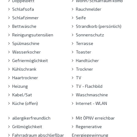
Doppelbett
Wohn/Schlafraum komb
Schlafsofa
Rauchmelder
Schlafzimmer
Seife
Bettwäsche
Strandkorb (persönlich)
Reinigungsutensilien
Sonnenschutz
Spülmaschine
Terrasse
Wasserkocher
Toaster
Gefriermöglichkeit
Handtücher
Kühlschrank
Trockner
Haartrockner
TV
Heizung
TV - Flachbild
Kabel/Sat
Waschmaschine
Küche (offen)
Internet - WLAN
allergikerfreundlich
Mit ÖPNV erreichbar
Grillmöglichkeit
Regenerative
Fahrradraum abschließbar
Energiegewinnung