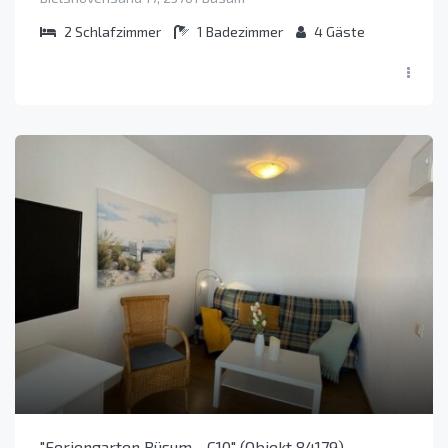
2
Schlafzimmer
1
Badezimmer
4
Gäste
"Feriengarten Büsum - C10" (Objekt 84179)