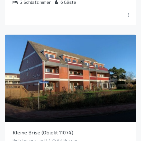
2
Schlafzimmer
6
Gäste
Kleine Brise (Objekt 11074)
Bielshövensand 17, 25761 Büsum