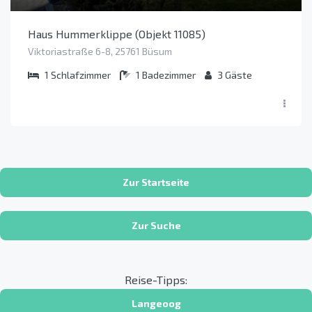
Haus Hummerklippe (Objekt 11085)
Viktoriastraße 6-8, 25761 Büsum
1
Schlafzimmer
1
Badezimmer
3
Gäste
Zur Startseite
Zur Suche
Reise-Tipps:
Langeoog