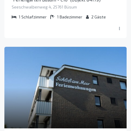
Seeschwalbenweg 4, 25761 Büsum
1
Schlafzimmer
1
Badezimmer
2
Gäste