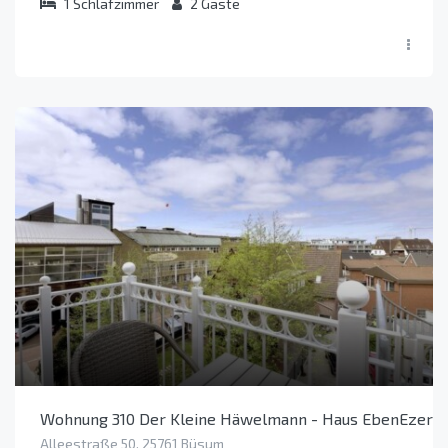
1
Schlafzimmer
2
Gäste
Wohnung 310 Der Kleine Häwelmann - Haus EbenEzer (O
Alleestraße 50, 25761 Büsum