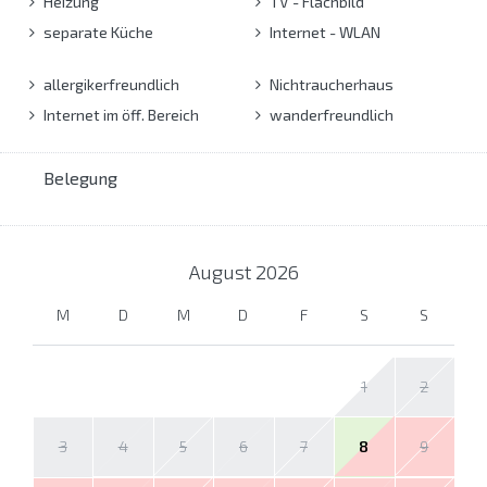
Heizung
TV - Flachbild
separate Küche
Internet - WLAN
allergikerfreundlich
Nichtraucherhaus
Internet im öff. Bereich
wanderfreundlich
Belegung
August
2026
M
D
M
D
F
S
S
1
2
3
4
5
6
7
8
9