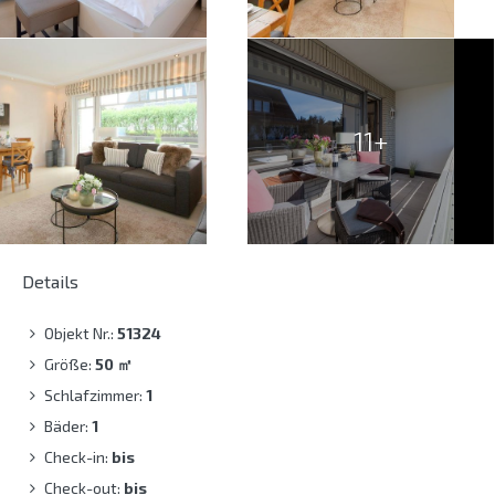
11+
Details
Objekt Nr.:
51324
Größe:
50
㎡
Schlafzimmer:
1
Bäder:
1
Check-in:
bis
Check-out:
bis