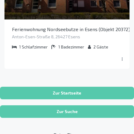
Ferienwohnung Nordseebutze in Esens (Objekt 20372)
Anton-Esen-Straße 8, 26427 Esens
1
Schlafzimmer
1
Badezimmer
2
Gäste
Zur Startseite
Zur Suche