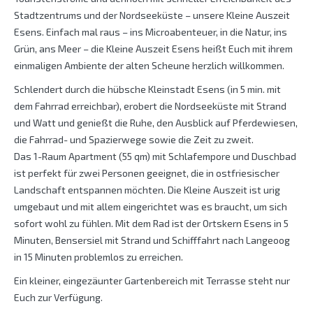
Stadtzentrums und der Nordseeküste – unsere Kleine Auszeit
Esens. Einfach mal raus – ins Microabenteuer, in die Natur, ins
Grün, ans Meer – die Kleine Auszeit Esens heißt Euch mit ihrem
einmaligen Ambiente der alten Scheune herzlich willkommen.
Schlendert durch die hübsche Kleinstadt Esens (in 5 min. mit
dem Fahrrad erreichbar), erobert die Nordseeküste mit Strand
und Watt und genießt die Ruhe, den Ausblick auf Pferdewiesen,
die Fahrrad- und Spazierwege sowie die Zeit zu zweit.
Das 1-Raum Apartment (55 qm) mit Schlafempore und Duschbad
ist perfekt für zwei Personen geeignet, die in ostfriesischer
Landschaft entspannen möchten. Die Kleine Auszeit ist urig
umgebaut und mit allem eingerichtet was es braucht, um sich
sofort wohl zu fühlen. Mit dem Rad ist der Ortskern Esens in 5
Minuten, Bensersiel mit Strand und Schifffahrt nach Langeoog
in 15 Minuten problemlos zu erreichen.
Ein kleiner, eingezäunter Gartenbereich mit Terrasse steht nur
Euch zur Verfügung.