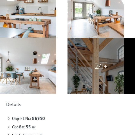
24+
Details
Objekt Nr.:
86740
Größe:
55
㎡