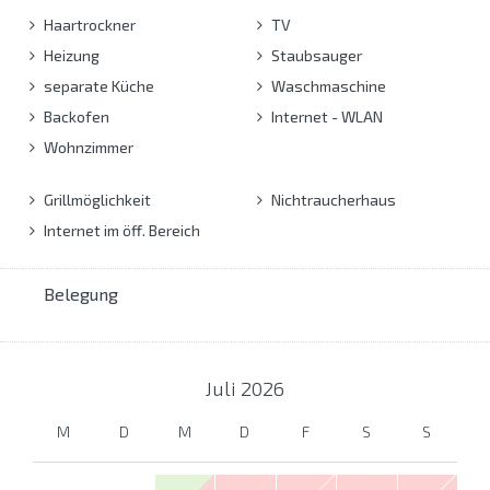
Haartrockner
TV
Heizung
Staubsauger
separate Küche
Waschmaschine
Backofen
Internet - WLAN
Wohnzimmer
Grillmöglichkeit
Nichtraucherhaus
Internet im öff. Bereich
Belegung
Juli
2026
M
D
M
D
F
S
S