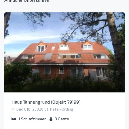
Haus Tannengrund (Objekt 79199)
Im Bad 81b, 25826 St. Peter-Ording
1
Schlafzimmer
3
Gäste