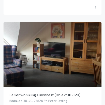
Ferienwohnung Eulennest (Objekt 102128)
Badallee 38-40, 25826 St. Peter-Ording