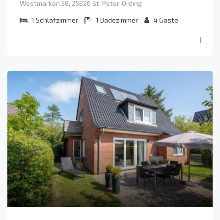
Westmarken 58, 25826 St. Peter-Ording
1
Schlafzimmer
1
Badezimmer
4
Gäste