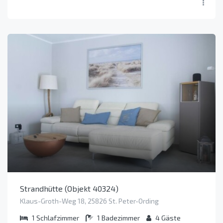
Strandhütte (Objekt 40324)
Klaus-Groth-Weg 18, 25826 St. Peter-Ording
1
Schlafzimmer
1
Badezimmer
4
Gäste