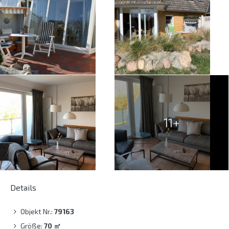
11+
Details
Objekt Nr.:
79163
Größe:
70
㎡