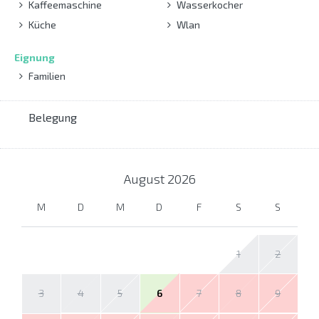
Kaffeemaschine
Wasserkocher
Küche
Wlan
Eignung
Familien
Belegung
August
2026
M
D
M
D
F
S
S
1
2
3
4
5
6
7
8
9