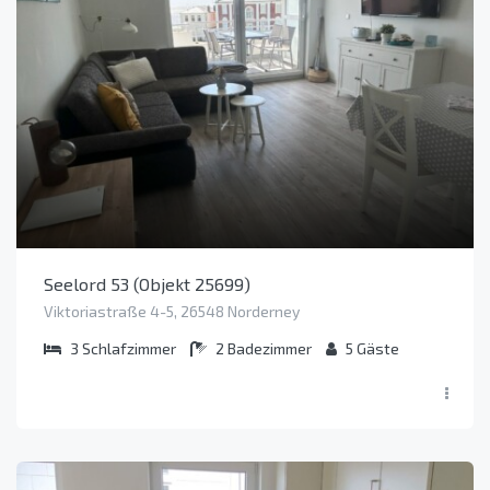
Seelord 53 (Objekt 25699)
Viktoriastraße 4-5, 26548 Norderney
3
Schlafzimmer
2
Badezimmer
5
Gäste