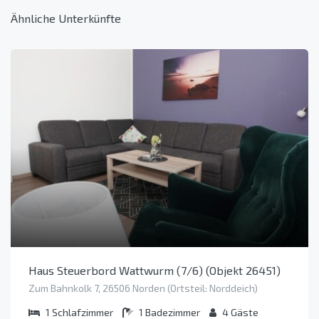
Ähnliche Unterkünfte
Haus Steuerbord Wattwurm (7/6) (Objekt 26451)
Zum Bahnkolk 7, 26506 Norden (Ortsteil: Norddeich)
1
Schlafzimmer
1
Badezimmer
4
Gäste