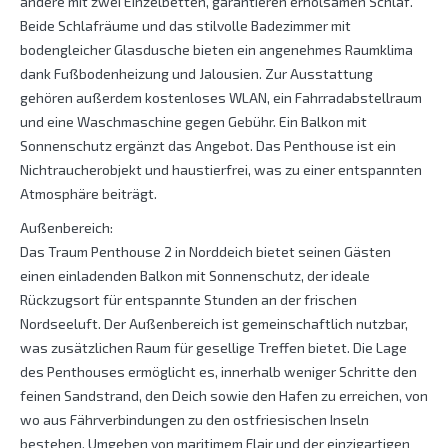
andere mit zwei Einzelbetten, garantieren erholsamen Schlaf.
Beide Schlafräume und das stilvolle Badezimmer mit
bodengleicher Glasdusche bieten ein angenehmes Raumklima
dank Fußbodenheizung und Jalousien. Zur Ausstattung
gehören außerdem kostenloses WLAN, ein Fahrradabstellraum
und eine Waschmaschine gegen Gebühr. Ein Balkon mit
Sonnenschutz ergänzt das Angebot. Das Penthouse ist ein
Nichtraucherobjekt und haustierfrei, was zu einer entspannten
Atmosphäre beiträgt.
Außenbereich:
Das Traum Penthouse 2 in Norddeich bietet seinen Gästen
einen einladenden Balkon mit Sonnenschutz, der ideale
Rückzugsort für entspannte Stunden an der frischen
Nordseeluft. Der Außenbereich ist gemeinschaftlich nutzbar,
was zusätzlichen Raum für gesellige Treffen bietet. Die Lage
des Penthouses ermöglicht es, innerhalb weniger Schritte den
feinen Sandstrand, den Deich sowie den Hafen zu erreichen, von
wo aus Fährverbindungen zu den ostfriesischen Inseln
bestehen. Umgeben von maritimem Flair und der einzigartigen