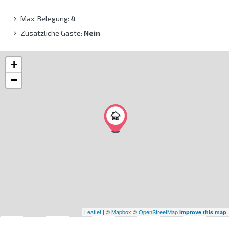
Max. Belegung:
4
Zusätzliche Gäste:
Nein
+
−
Leaflet
| ©
Mapbox
©
OpenStreetMap
Improve this map