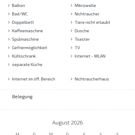
Balkon
Mikrowelle
Bad/WC
Nichtraucher
Doppelbett
Tiere nicht erlaubt
Kaffeemaschine
Dusche
Spülmaschine
Toaster
Gefriermöglichkeit
TV
Kühlschrank
Internet - WLAN
separate Küche
Internet im öff. Bereich
Nichtraucherhaus
Belegung
August
2026
M
D
M
D
F
S
S