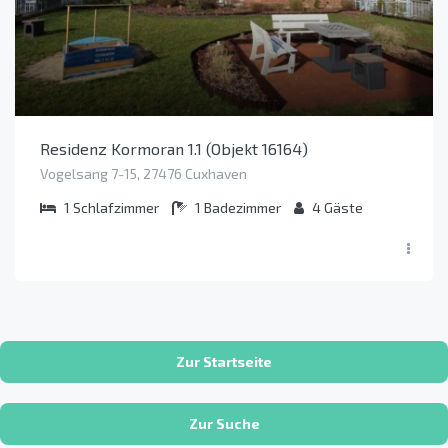
Residenz Kormoran 1.1 (Objekt 16164)
Vogelsang 7-15, 27476 Cuxhaven
1
Schlafzimmer
1
Badezimmer
4
Gäste
Zur Startseite
Zur Suche