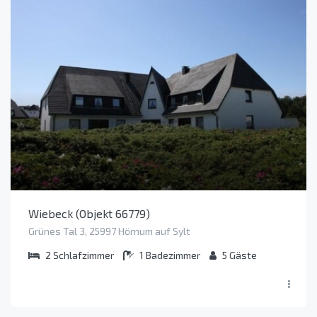
Wiebeck (Objekt 66779)
Grünes Tal 3, 25997 Hörnum auf Sylt
2
Schlafzimmer
1
Badezimmer
5
Gäste