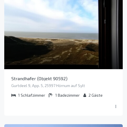
Strandhafer (Objekt 90592)
Gurtdeel 9, App. 5, 25997 Hörnum auf Sylt
1
Schlafzimmer
1
Badezimmer
2
Gäste