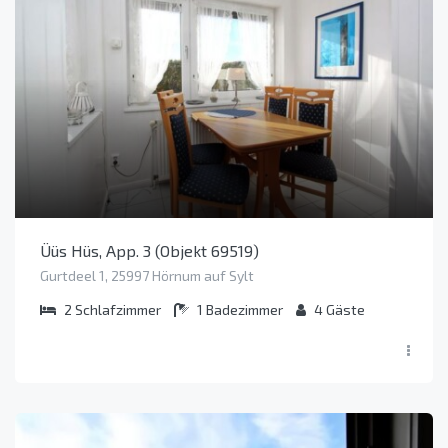
Üüs Hüs, App. 3 (Objekt 69519)
Gurtdeel 1, 25997 Hörnum auf Sylt
2
Schlafzimmer
1
Badezimmer
4
Gäste