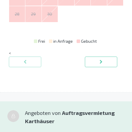
28
29
30
Frei
in Anfrage
Gebucht
<
Angeboten von
Auftragsvermietung
Karthäuser