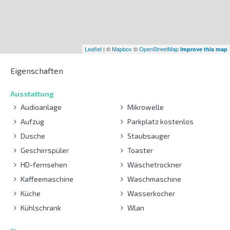
Leaflet
| ©
Mapbox
©
OpenStreetMap
Improve this map
Eigenschaften
Ausstattung
Audioanlage
Mikrowelle
Aufzug
Parkplatz kostenlos
Dusche
Staubsauger
Geschirrspüler
Toaster
HD-fernsehen
Wäschetrockner
Kaffeemaschine
Waschmaschine
Küche
Wasserkocher
Kühlschrank
Wlan