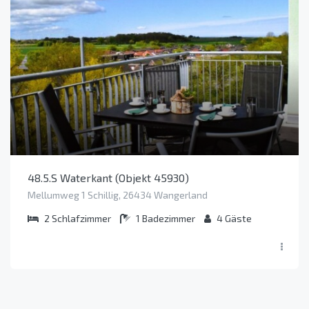
48.5.S Waterkant (Objekt 45930)
Mellumweg 1 Schillig, 26434 Wangerland
2
Schlafzimmer
1
Badezimmer
4
Gäste