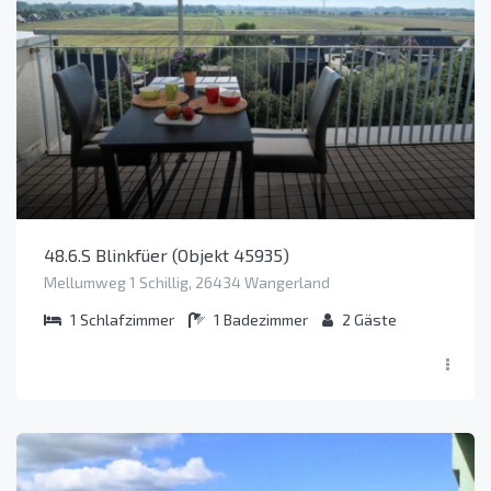
48.6.S Blinkfüer (Objekt 45935)
Mellumweg 1 Schillig, 26434 Wangerland
1
Schlafzimmer
1
Badezimmer
2
Gäste