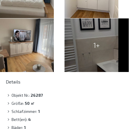
1+
Details
Objekt Nr.:
26287
Größe:
50
㎡
Schlafzimmer:
1
Bett(en):
4
Bäder:
1