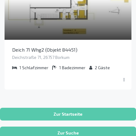
Deich 71 Whg2 (Objekt 84451)
Deichstraße 71, 26757 Borkum
1
Schlafzimmer
1
Badezimmer
2
Gäste
Zur Startseite
Zur Suche