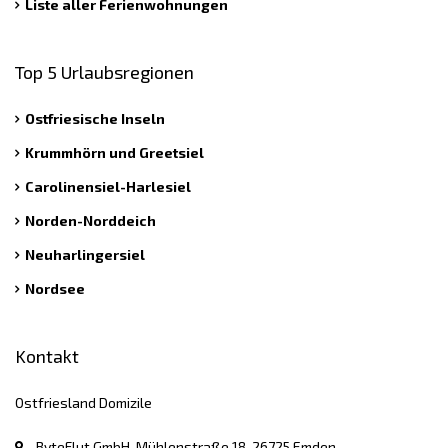
Liste aller Ferienwohnungen
Top 5 Urlaubsregionen
Ostfriesische Inseln
Krummhörn und Greetsiel
Carolinensiel-Harlesiel
Norden-Norddeich
Neuharlingersiel
Nordsee
Kontakt
Ostfriesland Domizile
ByteFlut GmbH, Mühlenstraße 18, 26725 Emden