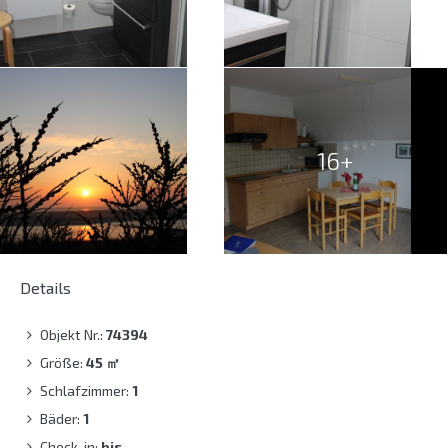
16+
Details
Objekt Nr.:
74394
Größe:
45
㎡
Schlafzimmer:
1
Bäder:
1
Check-in:
bis