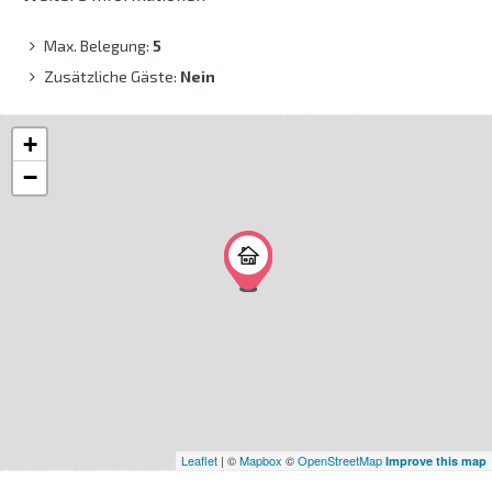
Max. Belegung:
5
Zusätzliche Gäste:
Nein
+
−
Leaflet
| ©
Mapbox
©
OpenStreetMap
Improve this map