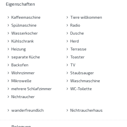
Eigenschaften
Kaffeemaschine
Tiere willkommen
Spülmaschine
Radio
Wasserkocher
Dusche
Kühlschrank
Herd
Heizung
Terrasse
separate Küche
Toaster
Backofen
TV
Wohnzimmer
Staubsauger
Mikrowelle
Waschmaschine
mehrere Schlafzimmer
WC-Toilette
Nichtraucher
wanderfreundlich
Nichtraucherhaus
Belegung