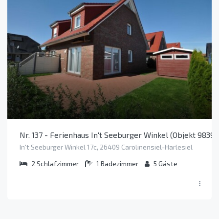
Nr. 137 - Ferienhaus In't Seeburger Winkel (Objekt 98397
In't Seeburger Winkel 17c, 26409 Carolinensiel-Harlesiel
2
Schlafzimmer
1
Badezimmer
5
Gäste