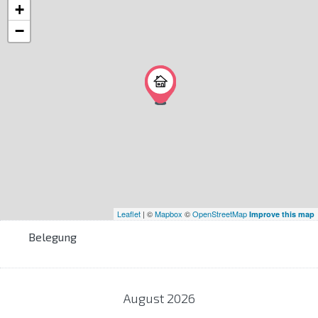
+
−
Leaflet
| ©
Mapbox
©
OpenStreetMap
Improve this map
Belegung
August
2026