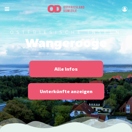
OSTFRIESISCHE INSELN
Wangerooge
Alle Infos
Unterkünfte anzeigen