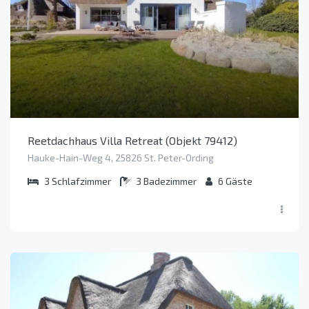
Reetdachhaus Villa Retreat (Objekt 79412)
Hauke-Hain-Weg 4, 25826 St. Peter-Ording
3
Schlafzimmer
3
Badezimmer
6
Gäste