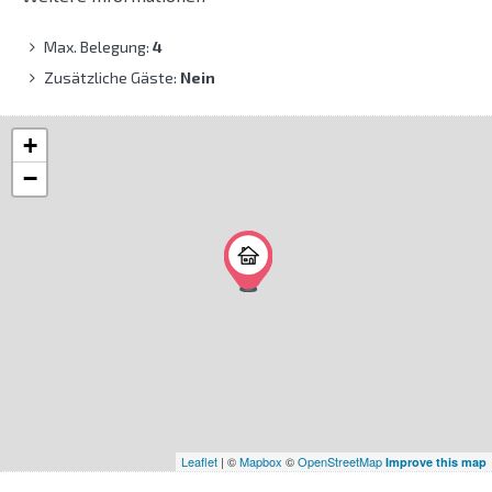
Max. Belegung:
4
Zusätzliche Gäste:
Nein
+
−
Leaflet
| ©
Mapbox
©
OpenStreetMap
Improve this map