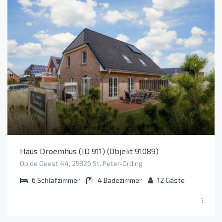
Haus Droemhus (ID 911) (Objekt 91089)
Op de Geest 44, 25826 St. Peter-Ording
6
Schlafzimmer
4
Badezimmer
12
Gäste