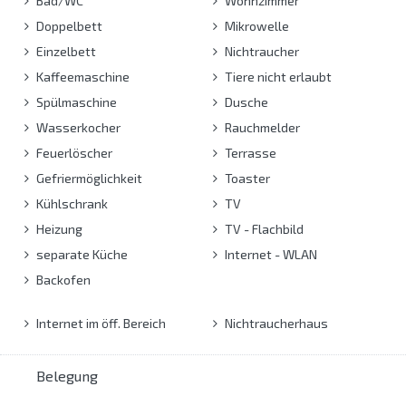
Bad/WC
Wohnzimmer
Doppelbett
Mikrowelle
Einzelbett
Nichtraucher
Kaffeemaschine
Tiere nicht erlaubt
Spülmaschine
Dusche
Wasserkocher
Rauchmelder
Feuerlöscher
Terrasse
Gefriermöglichkeit
Toaster
Kühlschrank
TV
Heizung
TV - Flachbild
separate Küche
Internet - WLAN
Backofen
Internet im öff. Bereich
Nichtraucherhaus
Belegung