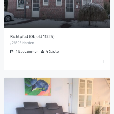
Richtpfad (Objekt 11325)
, 26506 Norden
1
Badezimmer
4
Gäste