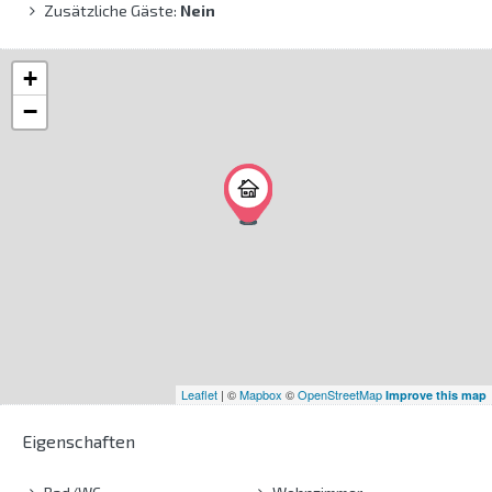
Zusätzliche Gäste:
Nein
+
−
Leaflet
| ©
Mapbox
©
OpenStreetMap
Improve this map
Eigenschaften