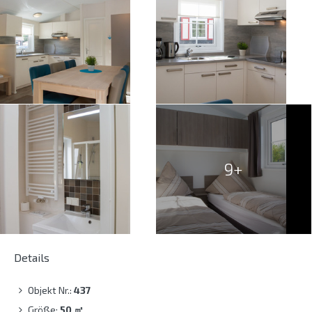
9+
Details
Objekt Nr.:
437
Größe:
50
㎡