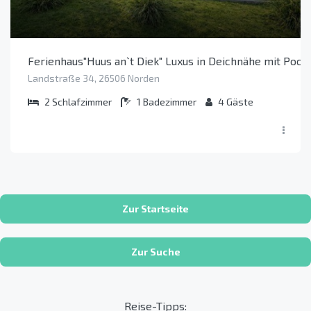
Ferienhaus"Huus an`t Diek" Luxus in Deichnähe mit Pool
Landstraße 34, 26506 Norden
2
Schlafzimmer
1
Badezimmer
4
Gäste
Zur Startseite
Zur Suche
Reise-Tipps: