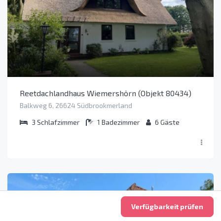
Reetdachlandhaus Wiemershörn (Objekt 80434)
Balkweg 6, 26624 Südbrookmerland
3
Schlafzimmer
1
Badezimmer
6
Gäste
Verfügbarkeit prüfen