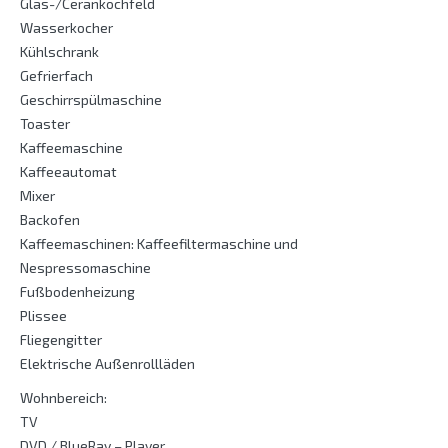
Glas-/Cerankochfeld
Wasserkocher
Kühlschrank
Gefrierfach
Geschirrspülmaschine
Toaster
Kaffeemaschine
Kaffeeautomat
Mixer
Backofen
Kaffeemaschinen: Kaffeefiltermaschine und
Nespressomaschine
Fußbodenheizung
Plissee
Fliegengitter
Elektrische Außenrollläden
Wohnbereich:
TV
DVD / BlueRay – Player