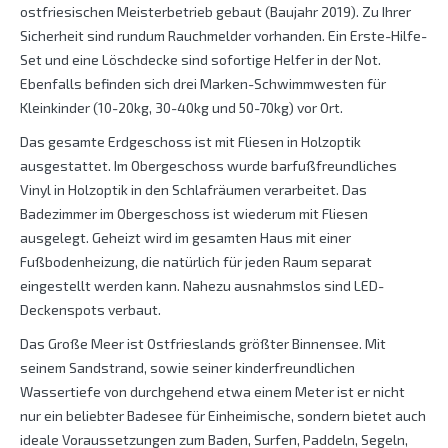
ostfriesischen Meisterbetrieb gebaut (Baujahr 2019). Zu Ihrer
Sicherheit sind rundum Rauchmelder vorhanden. Ein Erste-Hilfe-
Set und eine Löschdecke sind sofortige Helfer in der Not.
Ebenfalls befinden sich drei Marken-Schwimmwesten für
Kleinkinder (10-20kg, 30-40kg und 50-70kg) vor Ort.
Das gesamte Erdgeschoss ist mit Fliesen in Holzoptik
ausgestattet. Im Obergeschoss wurde barfußfreundliches
Vinyl in Holzoptik in den Schlafräumen verarbeitet. Das
Badezimmer im Obergeschoss ist wiederum mit Fliesen
ausgelegt. Geheizt wird im gesamten Haus mit einer
Fußbodenheizung, die natürlich für jeden Raum separat
eingestellt werden kann. Nahezu ausnahmslos sind LED-
Deckenspots verbaut.
Das Große Meer ist Ostfrieslands größter Binnensee. Mit
seinem Sandstrand, sowie seiner kinderfreundlichen
Wassertiefe von durchgehend etwa einem Meter ist er nicht
nur ein beliebter Badesee für Einheimische, sondern bietet auch
ideale Voraussetzungen zum Baden, Surfen, Paddeln, Segeln,