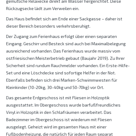
gemütliche Relaxecke direkt am Wasser hergerichtet. Diese
Rückzugsecke lädt zum Verweilen ein.
Das Haus befindet sich am Ende einer Sackgasse – daher ist
dieser Bereich besonders verkehrsberuhigt.
Der Zugang zum Ferienhaus erfolgt über einen separaten
Eingang. Geschirr und Besteck sind auch bei Maximalbelegung
ausreichend vorhanden. Das Ferienhaus wurde massiv vom
ostfriesischen Meisterbetrieb gebaut (Baujahr 2019). Zu Ihrer
Sicherheit sind rundum Rauchmelder vorhanden. Ein Erste-Hilfe-
Set und eine Löschdecke sind sofortige Helfer in der Not.
Ebenfalls befinden sich drei Marken-Schwimmwesten für
Kleinkinder (10-20kg, 30-40kg und 50-70kg) vor Ort.
Das gesamte Erdgeschoss ist mit Fliesen in Holzoptik
ausgestattet. Im Obergeschoss wurde barfußfreundliches
Vinyl in Holzoptik in den Schlafräumen verarbeitet. Das
Badezimmer im Obergeschoss ist wiederum mit Fliesen
ausgelegt. Geheizt wird im gesamten Haus mit einer
Fußbodenheizung, die natürlich für jeden Raum separat