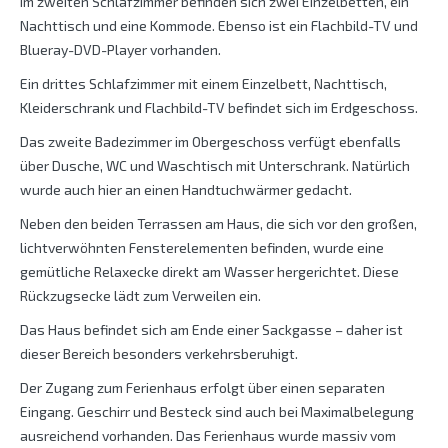
Im zweiten Schlafzimmer befinden sich zwei Einzelbetten, ein
Nachttisch und eine Kommode. Ebenso ist ein Flachbild-TV und
Blueray-DVD-Player vorhanden.
Ein drittes Schlafzimmer mit einem Einzelbett, Nachttisch,
Kleiderschrank und Flachbild-TV befindet sich im Erdgeschoss.
Das zweite Badezimmer im Obergeschoss verfügt ebenfalls
über Dusche, WC und Waschtisch mit Unterschrank. Natürlich
wurde auch hier an einen Handtuchwärmer gedacht.
Neben den beiden Terrassen am Haus, die sich vor den großen,
lichtverwöhnten Fensterelementen befinden, wurde eine
gemütliche Relaxecke direkt am Wasser hergerichtet. Diese
Rückzugsecke lädt zum Verweilen ein.
Das Haus befindet sich am Ende einer Sackgasse – daher ist
dieser Bereich besonders verkehrsberuhigt.
Der Zugang zum Ferienhaus erfolgt über einen separaten
Eingang. Geschirr und Besteck sind auch bei Maximalbelegung
ausreichend vorhanden. Das Ferienhaus wurde massiv vom