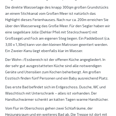
Die direkte Wasserlage des knapp 300qm großen Grundstücks
an einem Stichkanal vom Großen Meer ist natürlich das
Highlight dieses Ferienhauses. Nach nur ca. 200m erreichen Sie
über den Wasserweg das Große Meer. Für den Segler haben wir
eine segelklare Jolle (Dehler Pfeil mit Steckschwert) mit
Großsegel und Fock am eigenen Steg liegen. Ein Paddelboot (ca.
3,00 x 1,30m) kann von den kleinen Matrosen geentert werden.
Ein Zweier-Kanu liegt ebenfalls klar im Wasser.
Der Wohn-/Essbereich ist der offenen Küche angegliedert. In
der sehr gut ausgestatteten Küche sind alle notwendigen
Geräte und Utensilien zum Kochen beherbergt. Am großen
Esstisch finden fünf Personen und ein Baby ausreichend Platz.
Das erste Bad befindet sich im Erdgeschoss. Dusche, WC und
Waschtisch mit Unterschrank – alles ist vorhanden. Der
Handtuchwärmer schenkt an kalten Tagen warme Handtücher.
Vom Flur im Oberschoss gehen zwei Schlafräume, der
Heizungsraum und ein weiteres Bad ab. Die Treppe ist dort mit