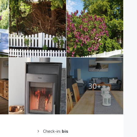
30+
Check-in:
bis