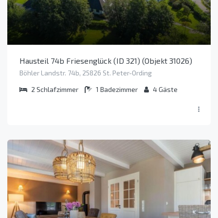
Hausteil 74b Friesenglück (ID 321) (Objekt 31026)
Böhler Landstr. 74b, 25826 St. Peter-Ording
2
Schlafzimmer
1
Badezimmer
4
Gäste