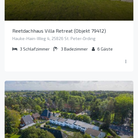
Reetdachhaus Villa Retreat (Objekt 79412)
Hauke-Hain-Weg 4, 25826 St. Peter-Ording
3
Schlafzimmer
3
Badezimmer
6
Gäste