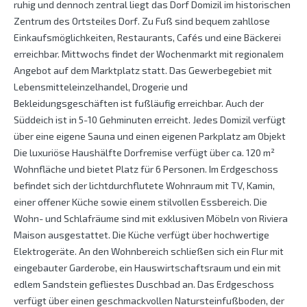
ruhig und dennoch zentral liegt das Dorf Domizil im historischen
Zentrum des Ortsteiles Dorf. Zu Fuß sind bequem zahllose
Einkaufsmöglichkeiten, Restaurants, Cafés und eine Bäckerei
erreichbar. Mittwochs findet der Wochenmarkt mit regionalem
Angebot auf dem Marktplatz statt. Das Gewerbegebiet mit
Lebensmitteleinzelhandel, Drogerie und
Bekleidungsgeschäften ist fußläufig erreichbar. Auch der
Süddeich ist in 5-10 Gehminuten erreicht. Jedes Domizil verfügt
über eine eigene Sauna und einen eigenen Parkplatz am Objekt
Die luxuriöse Haushälfte Dorfremise verfügt über ca. 120 m²
Wohnfläche und bietet Platz für 6 Personen. Im Erdgeschoss
befindet sich der lichtdurchflutete Wohnraum mit TV, Kamin,
einer offener Küche sowie einem stilvollen Essbereich. Die
Wohn- und Schlafräume sind mit exklusiven Möbeln von Riviera
Maison ausgestattet. Die Küche verfügt über hochwertige
Elektrogeräte. An den Wohnbereich schließen sich ein Flur mit
eingebauter Garderobe, ein Hauswirtschaftsraum und ein mit
edlem Sandstein gefliestes Duschbad an. Das Erdgeschoss
verfügt über einen geschmackvollen Natursteinfußboden, der