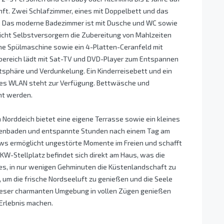
ft. Zwei Schlafzimmer, eines mit Doppelbett und das
e. Das moderne Badezimmer ist mit Dusche und WC sowie
icht Selbstversorgern die Zubereitung von Mahlzeiten
eine Spülmaschine sowie ein 4-Platten-Ceranfeld mit
bereich lädt mit Sat-TV und DVD-Player zum Entspannen
atsphäre und Verdunkelung. Ein Kinderreisebett und ein
ses WLAN steht zur Verfügung. Bettwäsche und
ht werden.
Norddeich bietet eine eigene Terrasse sowie ein kleines
onnenbaden und entspannte Stunden nach einem Tag am
ws ermöglicht ungestörte Momente im Freien und schafft
W-Stellplatz befindet sich direkt am Haus, was die
es, in nur wenigen Gehminuten die Küstenlandschaft zu
, um die frische Nordseeluft zu genießen und die Seele
dieser charmanten Umgebung in vollen Zügen genießen
Erlebnis machen.