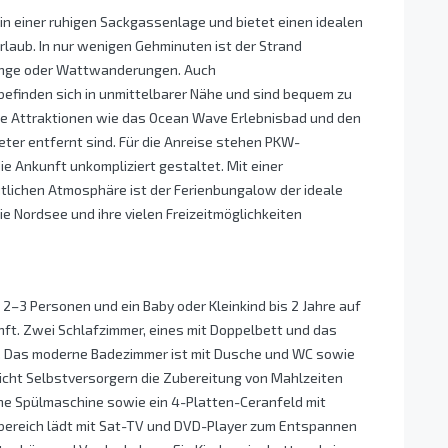
in einer ruhigen Sackgassenlage und bietet einen idealen
aub. In nur wenigen Gehminuten ist der Strand
gänge oder Wattwanderungen. Auch
efinden sich in unmittelbarer Nähe und sind bequem zu
che Attraktionen wie das Ocean Wave Erlebnisbad und den
eter entfernt sind. Für die Anreise stehen PKW-
ie Ankunft unkompliziert gestaltet. Mit einer
tlichen Atmosphäre ist der Ferienbungalow der ideale
die Nordsee und ihre vielen Freizeitmöglichkeiten
2–3 Personen und ein Baby oder Kleinkind bis 2 Jahre auf
ft. Zwei Schlafzimmer, eines mit Doppelbett und das
e. Das moderne Badezimmer ist mit Dusche und WC sowie
icht Selbstversorgern die Zubereitung von Mahlzeiten
eine Spülmaschine sowie ein 4-Platten-Ceranfeld mit
bereich lädt mit Sat-TV und DVD-Player zum Entspannen