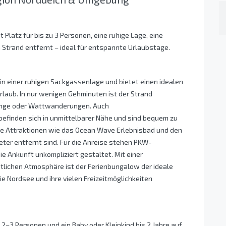
Platz für bis zu 3 Personen, eine ruhige Lage, eine
 Strand entfernt – ideal für entspannte Urlaubstage.
in einer ruhigen Sackgassenlage und bietet einen idealen
aub. In nur wenigen Gehminuten ist der Strand
gänge oder Wattwanderungen. Auch
efinden sich in unmittelbarer Nähe und sind bequem zu
che Attraktionen wie das Ocean Wave Erlebnisbad und den
eter entfernt sind. Für die Anreise stehen PKW-
ie Ankunft unkompliziert gestaltet. Mit einer
tlichen Atmosphäre ist der Ferienbungalow der ideale
die Nordsee und ihre vielen Freizeitmöglichkeiten
2–3 Personen und ein Baby oder Kleinkind bis 2 Jahre auf