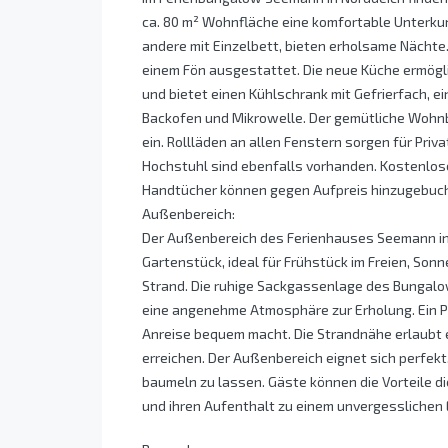
ca. 80 m² Wohnfläche eine komfortable Unterkun
andere mit Einzelbett, bieten erholsame Nächt
einem Fön ausgestattet. Die neue Küche ermögl
und bietet einen Kühlschrank mit Gefrierfach, 
Backofen und Mikrowelle. Der gemütliche Wohn
ein. Rollläden an allen Fenstern sorgen für Priv
Hochstuhl sind ebenfalls vorhanden. Kostenlo
Handtücher können gegen Aufpreis hinzugebuc
Außenbereich:
Der Außenbereich des Ferienhauses Seemann in 
Gartenstück, ideal für Frühstück im Freien, S
Strand. Die ruhige Sackgassenlage des Bungalo
eine angenehme Atmosphäre zur Erholung. Ein PK
Anreise bequem macht. Die Strandnähe erlaubt 
erreichen. Der Außenbereich eignet sich perfekt
baumeln zu lassen. Gäste können die Vorteile 
und ihren Aufenthalt zu einem unvergesslichen 