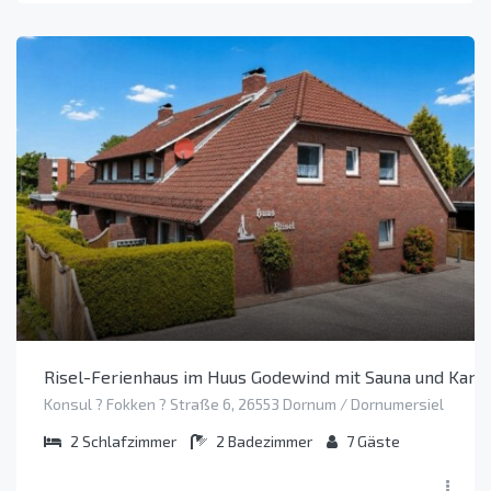
Risel-Ferienhaus im Huus Godewind mit Sauna und Kami
Konsul ? Fokken ? Straße 6, 26553 Dornum / Dornumersiel
2
Schlafzimmer
2
Badezimmer
7
Gäste