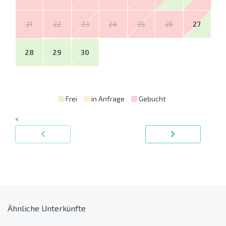
21
22
23
24
25
26
27
28
29
30
Frei
in Anfrage
Gebucht
<
Ähnliche Unterkünfte