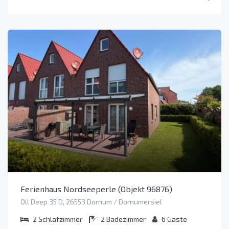
Ferienhaus Nordseeperle (Objekt 96876)
Oll Deep 35 D, 26553 Dornum / Dornumersiel
2
Schlafzimmer
2
Badezimmer
6
Gäste