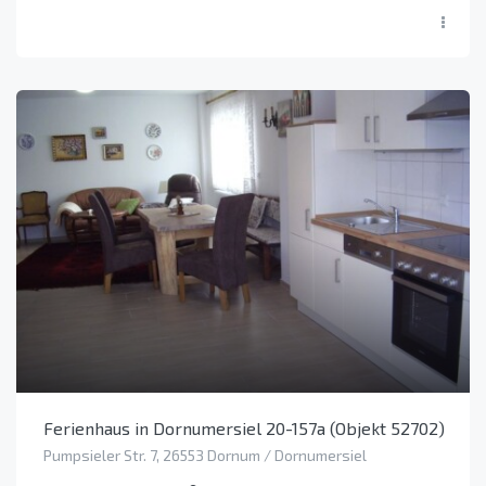
Ferienhaus in Dornumersiel 20-157a (Objekt 52702)
Pumpsieler Str. 7, 26553 Dornum / Dornumersiel