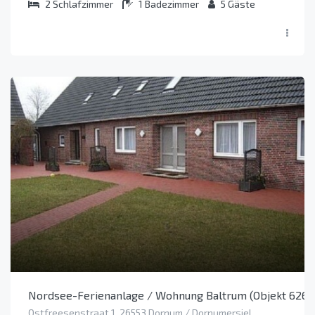
2
Schlafzimmer
1
Badezimmer
5
Gäste
Nordsee-Ferienanlage / Wohnung Baltrum (Objekt 6260
Ostfreesenstraat 1, 26553 Dornum / Dornumersiel