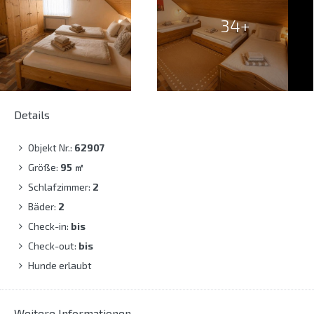
34+
Details
Objekt Nr.:
62907
Größe:
95
㎡
Schlafzimmer:
2
Bäder:
2
Check-in:
bis
Check-out:
bis
Hunde erlaubt
Weitere Informationen