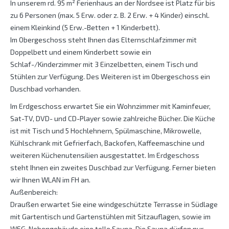
In unserem rd. 95 m² Ferienhaus an der Nordsee ist Platz für bis
zu 6 Personen (max. 5 Erw. oder z. B. 2 Erw. + 4 Kinder) einschl.
einem Kleinkind (5 Erw.-Betten + 1 Kinderbett).
Im Obergeschoss steht Ihnen das Elternschlafzimmer mit
Doppelbett und einem Kinderbett sowie ein
Schlaf-/Kinderzimmer mit 3 Einzelbetten, einem Tisch und
Stühlen zur Verfügung. Des Weiteren ist im Obergeschoss ein
Duschbad vorhanden.
Im Erdgeschoss erwartet Sie ein Wohnzimmer mit Kaminfeuer,
Sat-TV, DVD- und CD-Player sowie zahlreiche Bücher. Die Küche
ist mit Tisch und 5 Hochlehnern, Spülmaschine, Mikrowelle,
Kühlschrank mit Gefrierfach, Backofen, Kaffeemaschine und
weiteren Küchenutensilien ausgestattet. Im Erdgeschoss
steht Ihnen ein zweites Duschbad zur Verfügung. Ferner bieten
wir Ihnen WLAN im FH an.
Außenbereich:
Draußen erwartet Sie eine windgeschützte Terrasse in Südlage
mit Gartentisch und Gartenstühlen mit Sitzauflagen, sowie im
WEG-Nebengebäude eine tolle Sauna. Die Sauna dürfen nur